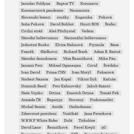
Jaroslav Foldyna
Raptor TV
Koronavir
Koronavirová pandemie
Neonacista
Slovenskí branci
roušky
Eugenika
Peková
Soňa Peková
David Bohbot
Hnutí BOS
Štefec
Civilní stráž
Aleš Přichystal
Vedem
Národní bolševismus
Nacionální bolševismus
Jednotné Rusko
Elvíra Hahnová
Prymula
Rasa
Franěk
Sládkovci
Richard Štark
Adam B. Bartoš
Národní demokracie
Věra Řezníčková
Mike Pán
Jaromír Petr
Mikael Oganesjan
Covid
Švédsko
Ivan David
Prima CNN
Ivan Motýl
Pekarová
Norbert Naxera
Jan Kopal
Viktor Dyk
Kaťuša
Dominik Bastl
Petr Kalinovský
Jakub Szantó
Naše Vojsko
Drtina
Emerich Drtina
Tomáš Pek
Armáda ČR
Řeporyje
Novotný
Prokremelští
Michal Semín
Antifa
Ombudsman
Zdravotně postižení
Vozíčkář
Jana Peterková
W.R.W.P White Rider
Dubí
Trikolóra
David Lane
Řezníčková
Pavel Krejčí
5G