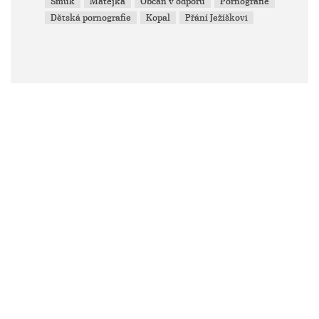
Šmuk
Matějka
Občan v odporu
Pornografie
Dětská pornografie
Kopal
Přání Ježíškovi