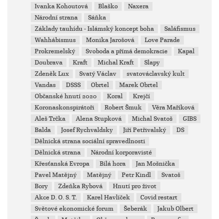
Ivanka Kohoutová
Blaško
Naxera
Národní strana
Sáňka
Základy tauhídu - Islámský koncept boha
Saláfismus
Wahhábismus
Monika Jarošová
Love Parade
Prokremelský
Svoboda a přímá demokracie
Kapal
Doubrava
Kraft
Michal Kraft
Slapy
Zdeněk Lux
Svatý Václav
svatováclavský kult
Vandas
DSSS
Obrtel
Marek Obrtel
Občanské hnutí 2020
Koral
Krejčí
Koronaskonspirátoři
Robert Šmuk
Věra Maříková
Aleš Trčka
Alena Stupková
Michal Svatoš
GIBS
Balda
Josef Rychvaldsky
Jiří Petřivalský
DS
Dělnická strana sociální spravedlnosti
Dělnická strana
Národní korporavisté
Křesťanská Evropa
Bílá hora
Jan Mošnička
Pavel Matějný
Matějný
Petr Kindl
Svatoš
Bory
Zdeňka Rybová
Hnutí pro život
Akce D. O. S. T.
Karel Havlíček
Covid restart
Světové ekonomické forum
Šeberák
Jakub Olbert