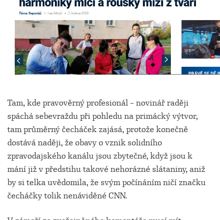
Tam, kde pravověrný profesionál – novinář raději
spáchá sebevraždu při pohledu na primácký výtvor,
tam průměrný čecháček zajásá, protože konečně
dostává naději, že obavy o vznik solidního
zpravodajského kanálu jsou zbytečné, když jsou k
mání již v předstihu takové nehorázné slátaniny, aniž
by si telka uvědomila, že svým počínáním ničí značku
čecháčky tolik nenáviděné CNN.