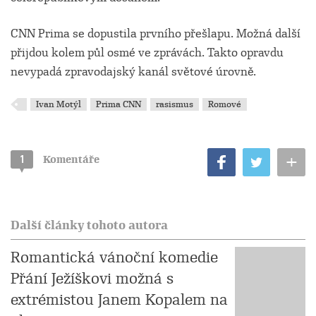
CNN Prima se dopustila prvního přešlapu. Možná další
přijdou kolem půl osmé ve zprávách. Takto opravdu
nevypadá zpravodajský kanál světové úrovně.
Ivan Motýl
Prima CNN
rasismus
Romové
+
1
Komentáře
Další články tohoto autora
Romantická vánoční komedie
Přání Ježíškovi možná s
extrémistou Janem Kopalem na