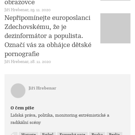
obrazovce
Jiří Hrebenar, 29. 11. 2020
Nepřipomínejte europoslanci
Zdechovskému, že je
dezinformátor a populista.
Označí vás za obhájce dětské
pornografie
Jiří Hrebenar, 28. 11. 2020
Jiří Hrebenar
O čem píše
Lidská práva, politika, monitoring extrémistické a
radikální scény
Historie
Fotbal
Evropská unie
Rusko
Berlín