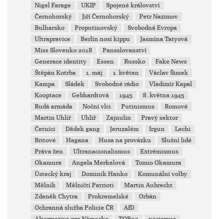
Nigel Farage
UKIP
Spojené království
Černohorský
Jiří Černohorský
Petr Nazimov
Bulharsko
Proputinovský
Svobodná Evropa
Ultrapravice
Berlín nosí kippu
Jasmína Tatyová
Miss Slovenko 2018
Pansslovanství
Generace identity
Essen
Russko
Fake News
Štěpán Kotrba
1. máj
1. květen
Václav Šimek
Kampa
Sládek
Svobodné rádio
Vladimír Kapal
Kooptace
Gebhardtová
1945
8. května 1945
Rudá armáda
Noční vlci
Putinismus
Romové
Martin Uhlíř
Uhlíř
Zajnulin
Pravý sektor
Četníci
Dědek gang
Jeruzalém
Irgun
Lechi
Britové
Hagana
Husa na provázku
Slušní lidé
Práva žen
Ultranacionalismus
Extrémismus
Okamura
Angela Merkelová
Tomio Okamura
Ústecký kraj
Dominik Hanko
Komunální volby
Mělník
Mělničtí Patrioti
Martin Aubrecht
Zdeněk Chytra
Prokremelské
Orbán
Ochranná služba Policie ČR
AfD
Altermativa pro Německo
TOP09
nacismus