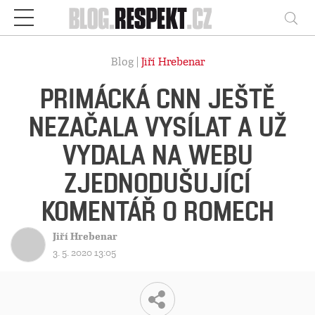
Respekt
Vy
Blog |
Jiří Hrebenar
PRIMÁCKÁ CNN JEŠTĚ
NEZAČALA VYSÍLAT A UŽ
VYDALA NA WEBU
ZJEDNODUŠUJÍCÍ
KOMENTÁŘ O ROMECH
Jiří Hrebenar
3. 5. 2020 13:05