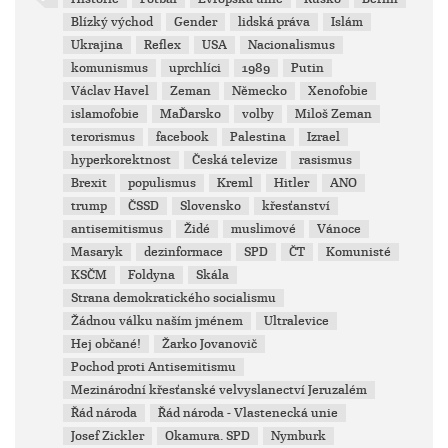
Blízký východ
Gender
lidská práva
Islám
Ukrajina
Reflex
USA
Nacionalismus
komunismus
uprchlíci
1989
Putin
Václav Havel
Zeman
Německo
Xenofobie
islamofobie
MaĎarsko
volby
Miloš Zeman
terorismus
facebook
Palestina
Izrael
hyperkorektnost
Česká televize
rasismus
Brexit
populismus
Kreml
Hitler
ANO
trump
ČSSD
Slovensko
křesťanství
antisemitismus
Židé
muslimové
Vánoce
Masaryk
dezinformace
SPD
ČT
Komunisté
KSČM
Foldyna
Skála
Strana demokratického socialismu
Žádnou válku naším jménem
Ultralevice
Hej občané!
Žarko Jovanovič
Pochod proti Antisemitismu
Mezinárodní křesťanské velvyslanectví Jeruzalém
Řád národa
Řád národa - Vlastenecká unie
Josef Zickler
Okamura. SPD
Nymburk