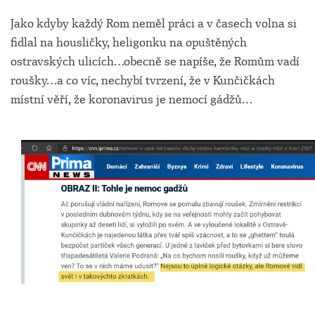
Jako kdyby každý Rom neměl práci a v časech volna si
fidlal na housličky, heligonku na opuštěných
ostravských ulicích…obecně se napíše, že Romům vadí
roušky…a co víc, nechybí tvrzení, že v Kunčičkách
místní věří, že koronavirus je nemocí gádžů…