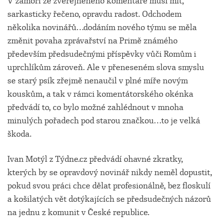
V zámoří ze zveřejněného komentáře musí mít,
sarkasticky řečeno, opravdu radost. Odchodem
několika novinářů…dodáním nového týmu se měla
změnit povaha zprávařství na Primě známého
především předsudečnými příspěvky vůči Romům i
uprchlíkům zároveň. Ale v přeneseném slova smyslu
se starý psík zřejmě nenaučil v plné míře novým
kouskům, a tak v rámci komentátorského okénka
předvádí to, co bylo možné zahlédnout v mnoha
minulých pořadech pod starou značkou…to je velká
škoda.
Ivan Motýl z Týdne.cz předvádí ohavné zkratky,
kterých by se opravdový novinář nikdy neměl dopustit,
pokud svou práci chce dělat profesionálně, bez floskulí
a košilatých vět dotýkajících se předsudečných názorů
na jednu z komunit v České republice.