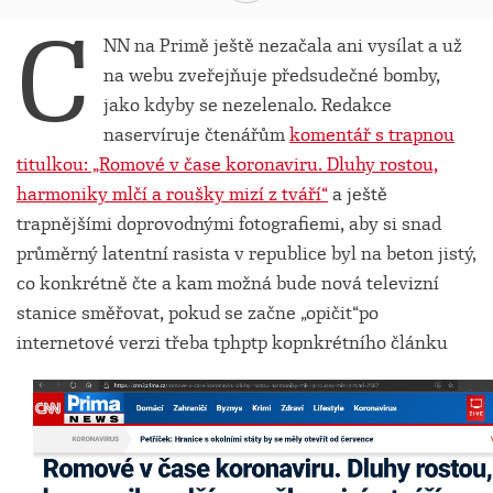
C
NN na Primě ještě nezačala ani vysílat a už
na webu zveřejňuje předsudečné bomby,
jako kdyby se nezelenalo. Redakce
naservíruje čtenářům
komentář s trapnou
titulkou: „Romové v čase koronaviru. Dluhy rostou,
harmoniky mlčí a roušky mizí z tváří“
a ještě
trapnějšími doprovodnými fotografiemi, aby si snad
průměrný latentní rasista v republice byl na beton jistý,
co konkrétně čte a kam možná bude nová televizní
stanice směřovat, pokud se začne „opičit“po
internetové verzi třeba tphptp kopnkrétního článku