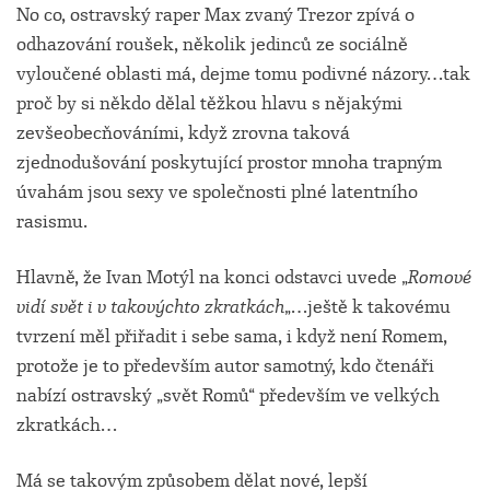
No co, ostravský raper Max zvaný Trezor zpívá o
odhazování roušek, několik jedinců ze sociálně
vyloučené oblasti má, dejme tomu podivné názory…tak
proč by si někdo dělal těžkou hlavu s nějakými
zevšeobecňováními, když zrovna taková
zjednodušování poskytující prostor mnoha trapným
úvahám jsou sexy ve společnosti plné latentního
rasismu.
Hlavně, že Ivan Motýl na konci odstavci uvede „
Romové
vidí svět i v takovýchto zkratkách
„…ještě k takovému
tvrzení měl přiřadit i sebe sama, i když není Romem,
protože je to především autor samotný, kdo čtenáři
nabízí ostravský „svět Romů“ především ve velkých
zkratkách…
Má se takovým způsobem dělat nové, lepší