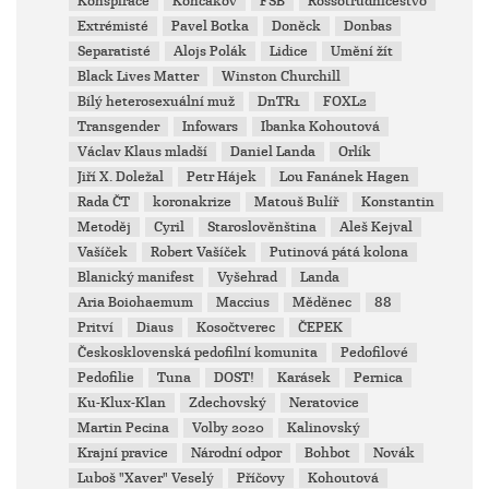
Konspirace
Končakov
FSB
Rossotrudničestvo
Extrémisté
Pavel Botka
Doněck
Donbas
Separatisté
Alojs Polák
Lidice
Umění žít
Black Lives Matter
Winston Churchill
Bílý heterosexuální muž
DnTR1
FOXL2
Transgender
Infowars
Ibanka Kohoutová
Václav Klaus mladší
Daniel Landa
Orlík
Jiří X. Doležal
Petr Hájek
Lou Fanánek Hagen
Rada ČT
koronakrize
Matouš Bulíř
Konstantin
Metoděj
Cyril
Staroslověnština
Aleš Kejval
Vašíček
Robert Vašíček
Putinová pátá kolona
Blanický manifest
Vyšehrad
Landa
Aria Boiohaemum
Maccius
Měděnec
88
Pritví
Diaus
Kosočtverec
ČEPEK
Českosklovenská pedofilní komunita
Pedofilové
Pedofilie
Tuna
DOST!
Karásek
Pernica
Ku-Klux-Klan
Zdechovský
Neratovice
Martin Pecina
Volby 2020
Kalinovský
Krajní pravice
Národní odpor
Bohbot
Novák
Luboš "Xaver" Veselý
Příčovy
Kohoutová