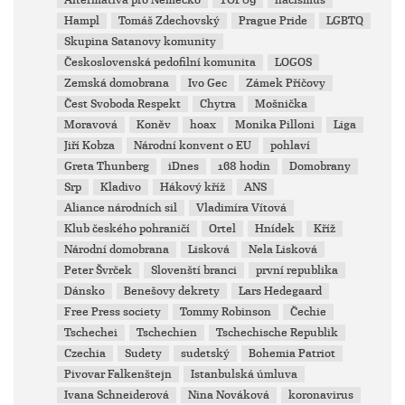
Hampl
Tomáš Zdechovský
Prague Pride
LGBTQ
Skupina Satanovy komunity
Československá pedofilní komunita
LOGOS
Zemská domobrana
Ivo Gec
Zámek Příčovy
Čest Svoboda Respekt
Chytra
Mošnička
Moravová
Koněv
hoax
Monika Pilloni
Liga
Jiří Kobza
Národní konvent o EU
pohlaví
Greta Thunberg
iDnes
168 hodin
Domobrany
Srp
Kladivo
Hákový kříž
ANS
Aliance národních sil
Vladimíra Vítová
Klub českého pohraničí
Ortel
Hnídek
Kříž
Národní domobrana
Lisková
Nela Lisková
Peter Švrček
Slovenští branci
první republika
Dánsko
Benešovy dekrety
Lars Hedegaard
Free Press society
Tommy Robinson
Čechie
Tschechei
Tschechien
Tschechische Republik
Czechia
Sudety
sudetský
Bohemia Patriot
Pivovar Falkenštejn
Istanbulská úmluva
Ivana Schneiderová
Nina Nováková
koronavirus