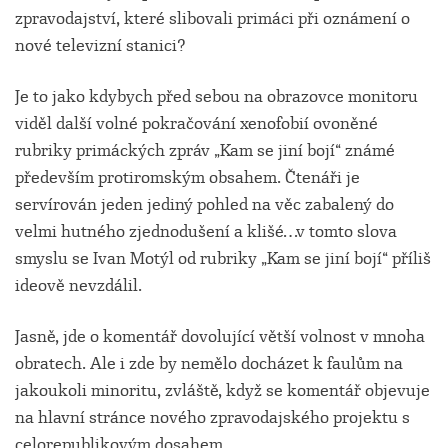
zpravodajství, které slibovali primáci při oznámení o
nové televizní stanici?
Je to jako kdybych před sebou na obrazovce monitoru
viděl další volné pokračování xenofobií ovoněné
rubriky primáckých zpráv „Kam se jiní bojí“ známé
především protiromským obsahem. Čtenáři je
servírován jeden jediný pohled na věc zabalený do
velmi hutného zjednodušení a klišé…v tomto slova
smyslu se Ivan Motýl od rubriky „Kam se jiní bojí“ příliš
ideově nevzdálil.
Jasně, jde o komentář dovolující větší volnost v mnoha
obratech. Ale i zde by nemělo docházet k faulům na
jakoukoli minoritu, zvláště, když se komentář objevuje
na hlavní stránce nového zpravodajského projektu s
celorepublikovým dosahem.