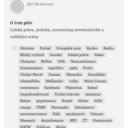
Jiří Hrebenar
O čem píše
Lidská práva, politika, monitoring extrémistické a
radikální scény
Historie
Fotbal
Evropská unie
Rusko
Berlín
Blízký východ
Gender
lidská práva
Islám
Ukrajina
Reflex
USA
Nacionalismus
komunismus
uprchlíci
1989
Putin
Václav Havel
Zeman
Německo
Xenofobie
islamofobie
MaĎarsko
volby
Miloš Zeman
terorismus
facebook
Palestina
Izrael
hyperkorektnost
Česká televize
rasismus
Brexit
populismus
Kreml
Hitler
ANO
trump
ČSSD
Slovensko
křesťanství
antisemitismus
Židé
muslimové
Vánoce
Masaryk
dezinformace
SPD
ČT
Komunisté
KSČM
Foldyna
Skála