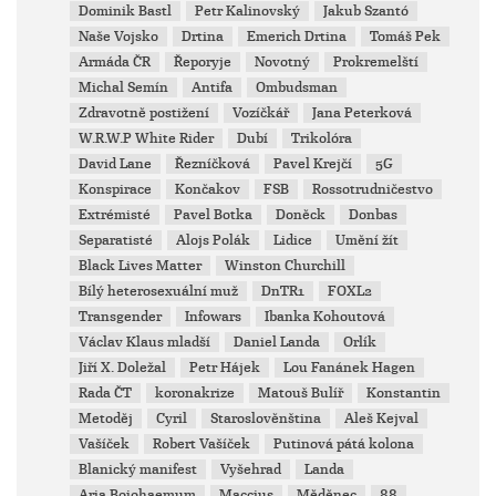
Dominik Bastl
Petr Kalinovský
Jakub Szantó
Naše Vojsko
Drtina
Emerich Drtina
Tomáš Pek
Armáda ČR
Řeporyje
Novotný
Prokremelští
Michal Semín
Antifa
Ombudsman
Zdravotně postižení
Vozíčkář
Jana Peterková
W.R.W.P White Rider
Dubí
Trikolóra
David Lane
Řezníčková
Pavel Krejčí
5G
Konspirace
Končakov
FSB
Rossotrudničestvo
Extrémisté
Pavel Botka
Doněck
Donbas
Separatisté
Alojs Polák
Lidice
Umění žít
Black Lives Matter
Winston Churchill
Bílý heterosexuální muž
DnTR1
FOXL2
Transgender
Infowars
Ibanka Kohoutová
Václav Klaus mladší
Daniel Landa
Orlík
Jiří X. Doležal
Petr Hájek
Lou Fanánek Hagen
Rada ČT
koronakrize
Matouš Bulíř
Konstantin
Metoděj
Cyril
Staroslověnština
Aleš Kejval
Vašíček
Robert Vašíček
Putinová pátá kolona
Blanický manifest
Vyšehrad
Landa
Aria Boiohaemum
Maccius
Měděnec
88