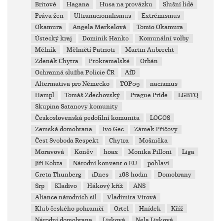
Britové
Hagana
Husa na provázku
Slušní lidé
Práva žen
Ultranacionalismus
Extrémismus
Okamura
Angela Merkelová
Tomio Okamura
Ústecký kraj
Dominik Hanko
Komunální volby
Mělník
Mělničtí Patrioti
Martin Aubrecht
Zdeněk Chytra
Prokremelské
Orbán
Ochranná služba Policie ČR
AfD
Altermativa pro Německo
TOP09
nacismus
Hampl
Tomáš Zdechovský
Prague Pride
LGBTQ
Skupina Satanovy komunity
Československá pedofilní komunita
LOGOS
Zemská domobrana
Ivo Gec
Zámek Příčovy
Čest Svoboda Respekt
Chytra
Mošnička
Moravová
Koněv
hoax
Monika Pilloni
Liga
Jiří Kobza
Národní konvent o EU
pohlaví
Greta Thunberg
iDnes
168 hodin
Domobrany
Srp
Kladivo
Hákový kříž
ANS
Aliance národních sil
Vladimíra Vítová
Klub českého pohraničí
Ortel
Hnídek
Kříž
Národní domobrana
Lisková
Nela Lisková