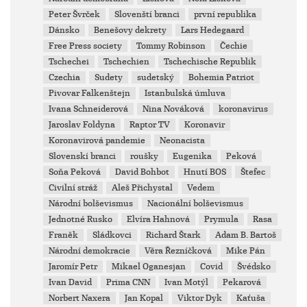
Peter Švrček
Slovenští branci
první republika
Dánsko
Benešovy dekrety
Lars Hedegaard
Free Press society
Tommy Robinson
Čechie
Tschechei
Tschechien
Tschechische Republik
Czechia
Sudety
sudetský
Bohemia Patriot
Pivovar Falkenštejn
Istanbulská úmluva
Ivana Schneiderová
Nina Nováková
koronavirus
Jaroslav Foldyna
Raptor TV
Koronavir
Koronavirová pandemie
Neonacista
Slovenskí branci
roušky
Eugenika
Peková
Soňa Peková
David Bohbot
Hnutí BOS
Štefec
Civilní stráž
Aleš Přichystal
Vedem
Národní bolševismus
Nacionální bolševismus
Jednotné Rusko
Elvíra Hahnová
Prymula
Rasa
Franěk
Sládkovci
Richard Štark
Adam B. Bartoš
Národní demokracie
Věra Řezníčková
Mike Pán
Jaromír Petr
Mikael Oganesjan
Covid
Švédsko
Ivan David
Prima CNN
Ivan Motýl
Pekarová
Norbert Naxera
Jan Kopal
Viktor Dyk
Kaťuša