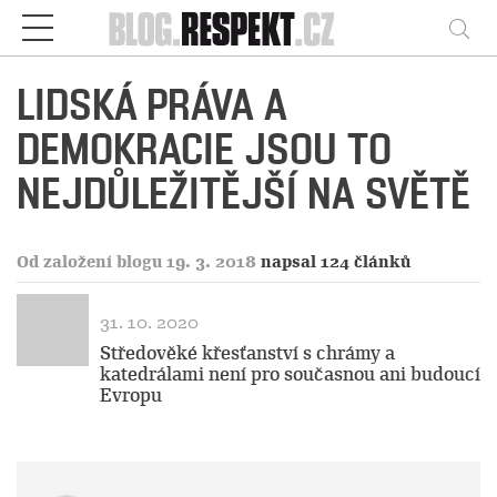
Respekt
Vy
LIDSKÁ PRÁVA A
DEMOKRACIE JSOU TO
NEJDŮLEŽITĚJŠÍ NA SVĚTĚ
Od založení blogu 19. 3. 2018
napsal 124 článků
31. 10. 2020
Středověké křesťanství s chrámy a
katedrálami není pro současnou ani budoucí
Evropu