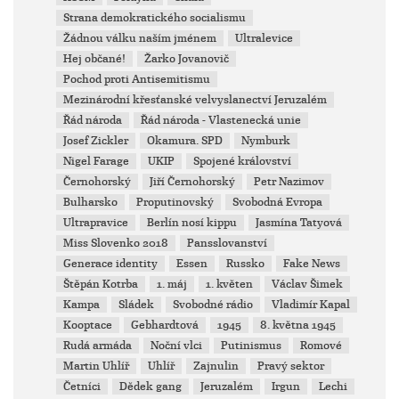
Strana demokratického socialismu
Žádnou válku naším jménem
Ultralevice
Hej občané!
Žarko Jovanovič
Pochod proti Antisemitismu
Mezinárodní křesťanské velvyslanectví Jeruzalém
Řád národa
Řád národa - Vlastenecká unie
Josef Zickler
Okamura. SPD
Nymburk
Nigel Farage
UKIP
Spojené království
Černohorský
Jiří Černohorský
Petr Nazimov
Bulharsko
Proputinovský
Svobodná Evropa
Ultrapravice
Berlín nosí kippu
Jasmína Tatyová
Miss Slovenko 2018
Pansslovanství
Generace identity
Essen
Russko
Fake News
Štěpán Kotrba
1. máj
1. květen
Václav Šimek
Kampa
Sládek
Svobodné rádio
Vladimír Kapal
Kooptace
Gebhardtová
1945
8. května 1945
Rudá armáda
Noční vlci
Putinismus
Romové
Martin Uhlíř
Uhlíř
Zajnulin
Pravý sektor
Četníci
Dědek gang
Jeruzalém
Irgun
Lechi