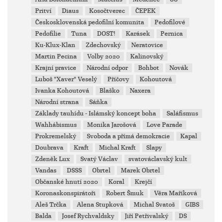
Pritví
Diaus
Kosočtverec
ČEPEK
Českosklovenská pedofilní komunita
Pedofilové
Pedofilie
Tuna
DOST!
Karásek
Pernica
Ku-Klux-Klan
Zdechovský
Neratovice
Martin Pecina
Volby 2020
Kalinovský
Krajní pravice
Národní odpor
Bohbot
Novák
Luboš "Xaver" Veselý
Příčovy
Kohoutová
Ivanka Kohoutová
Blaško
Naxera
Národní strana
Sáňka
Základy tauhídu - Islámský koncept boha
Saláfismus
Wahhábismus
Monika Jarošová
Love Parade
Prokremelský
Svoboda a přímá demokracie
Kapal
Doubrava
Kraft
Michal Kraft
Slapy
Zdeněk Lux
Svatý Václav
svatováclavský kult
Vandas
DSSS
Obrtel
Marek Obrtel
Občanské hnutí 2020
Koral
Krejčí
Koronaskonspirátoři
Robert Šmuk
Věra Maříková
Aleš Trčka
Alena Stupková
Michal Svatoš
GIBS
Balda
Josef Rychvaldsky
Jiří Petřivalský
DS