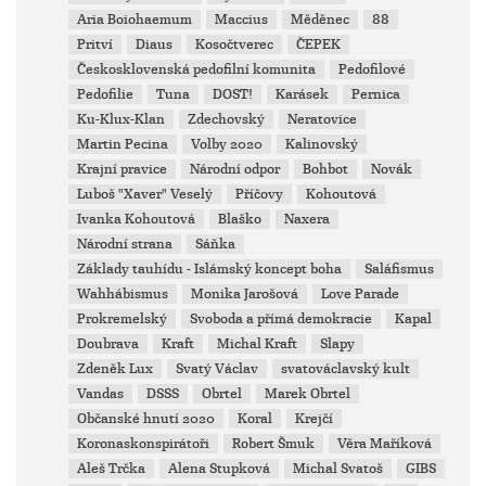
Aria Boiohaemum
Maccius
Měděnec
88
Pritví
Diaus
Kosočtverec
ČEPEK
Českosklovenská pedofilní komunita
Pedofilové
Pedofilie
Tuna
DOST!
Karásek
Pernica
Ku-Klux-Klan
Zdechovský
Neratovice
Martin Pecina
Volby 2020
Kalinovský
Krajní pravice
Národní odpor
Bohbot
Novák
Luboš "Xaver" Veselý
Příčovy
Kohoutová
Ivanka Kohoutová
Blaško
Naxera
Národní strana
Sáňka
Základy tauhídu - Islámský koncept boha
Saláfismus
Wahhábismus
Monika Jarošová
Love Parade
Prokremelský
Svoboda a přímá demokracie
Kapal
Doubrava
Kraft
Michal Kraft
Slapy
Zdeněk Lux
Svatý Václav
svatováclavský kult
Vandas
DSSS
Obrtel
Marek Obrtel
Občanské hnutí 2020
Koral
Krejčí
Koronaskonspirátoři
Robert Šmuk
Věra Maříková
Aleš Trčka
Alena Stupková
Michal Svatoš
GIBS