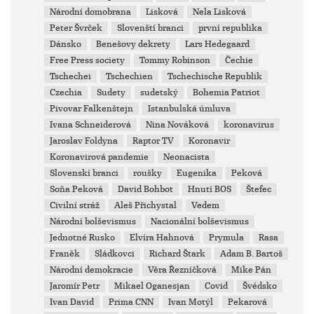
Národní domobrana
Lisková
Nela Lisková
Peter Švrček
Slovenští branci
první republika
Dánsko
Benešovy dekrety
Lars Hedegaard
Free Press society
Tommy Robinson
Čechie
Tschechei
Tschechien
Tschechische Republik
Czechia
Sudety
sudetský
Bohemia Patriot
Pivovar Falkenštejn
Istanbulská úmluva
Ivana Schneiderová
Nina Nováková
koronavirus
Jaroslav Foldyna
Raptor TV
Koronavir
Koronavirová pandemie
Neonacista
Slovenskí branci
roušky
Eugenika
Peková
Soňa Peková
David Bohbot
Hnutí BOS
Štefec
Civilní stráž
Aleš Přichystal
Vedem
Národní bolševismus
Nacionální bolševismus
Jednotné Rusko
Elvíra Hahnová
Prymula
Rasa
Franěk
Sládkovci
Richard Štark
Adam B. Bartoš
Národní demokracie
Věra Řezníčková
Mike Pán
Jaromír Petr
Mikael Oganesjan
Covid
Švédsko
Ivan David
Prima CNN
Ivan Motýl
Pekarová