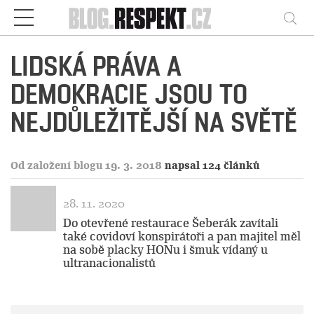
Respekt
Vy
LIDSKÁ PRÁVA A
DEMOKRACIE JSOU TO
NEJDŮLEŽITĚJŠÍ NA SVĚTĚ
Od založení blogu 19. 3. 2018
napsal 124 článků
28. 11. 2020
Do otevřené restaurace Šeberák zavítali
také covidoví konspirátoři a pan majitel měl
na sobě placky HONu i šmuk vídaný u
ultranacionalistů