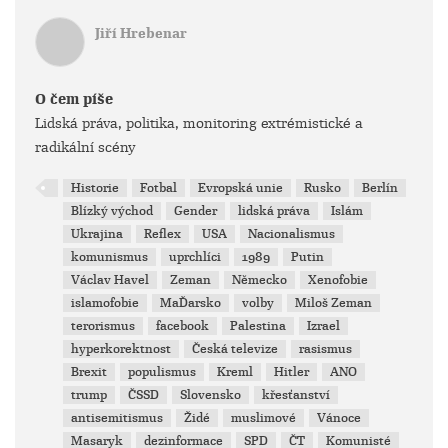
Jiří Hrebenar
O čem píše
Lidská práva, politika, monitoring extrémistické a
radikální scény
Historie
Fotbal
Evropská unie
Rusko
Berlín
Blízký východ
Gender
lidská práva
Islám
Ukrajina
Reflex
USA
Nacionalismus
komunismus
uprchlíci
1989
Putin
Václav Havel
Zeman
Německo
Xenofobie
islamofobie
MaĎarsko
volby
Miloš Zeman
terorismus
facebook
Palestina
Izrael
hyperkorektnost
Česká televize
rasismus
Brexit
populismus
Kreml
Hitler
ANO
trump
ČSSD
Slovensko
křesťanství
antisemitismus
Židé
muslimové
Vánoce
Masaryk
dezinformace
SPD
ČT
Komunisté