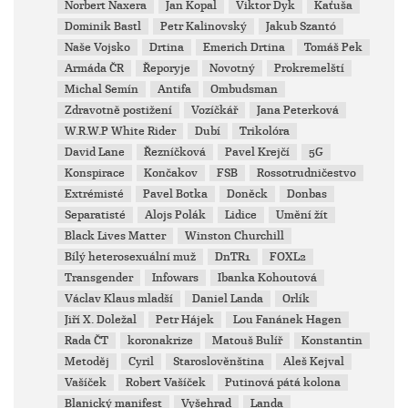
Norbert Naxera
Jan Kopal
Viktor Dyk
Kaťuša
Dominik Bastl
Petr Kalinovský
Jakub Szantó
Naše Vojsko
Drtina
Emerich Drtina
Tomáš Pek
Armáda ČR
Řeporyje
Novotný
Prokremelští
Michal Semín
Antifa
Ombudsman
Zdravotně postižení
Vozíčkář
Jana Peterková
W.R.W.P White Rider
Dubí
Trikolóra
David Lane
Řezníčková
Pavel Krejčí
5G
Konspirace
Končakov
FSB
Rossotrudničestvo
Extrémisté
Pavel Botka
Doněck
Donbas
Separatisté
Alojs Polák
Lidice
Umění žít
Black Lives Matter
Winston Churchill
Bílý heterosexuální muž
DnTR1
FOXL2
Transgender
Infowars
Ibanka Kohoutová
Václav Klaus mladší
Daniel Landa
Orlík
Jiří X. Doležal
Petr Hájek
Lou Fanánek Hagen
Rada ČT
koronakrize
Matouš Bulíř
Konstantin
Metoděj
Cyril
Staroslověnština
Aleš Kejval
Vašíček
Robert Vašíček
Putinová pátá kolona
Blanický manifest
Vyšehrad
Landa