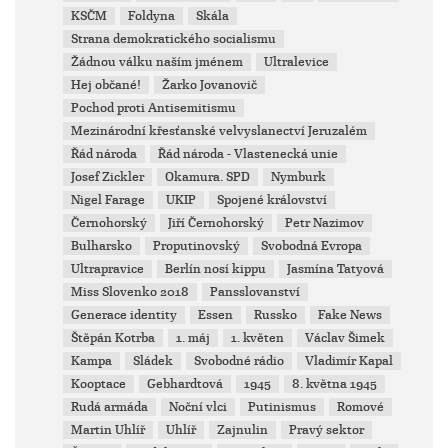
KSČM
Foldyna
Skála
Strana demokratického socialismu
Žádnou válku naším jménem
Ultralevice
Hej občané!
Žarko Jovanovič
Pochod proti Antisemitismu
Mezinárodní křesťanské velvyslanectví Jeruzalém
Řád národa
Řád národa - Vlastenecká unie
Josef Zickler
Okamura. SPD
Nymburk
Nigel Farage
UKIP
Spojené království
Černohorský
Jiří Černohorský
Petr Nazimov
Bulharsko
Proputinovský
Svobodná Evropa
Ultrapravice
Berlín nosí kippu
Jasmína Tatyová
Miss Slovenko 2018
Pansslovanství
Generace identity
Essen
Russko
Fake News
Štěpán Kotrba
1. máj
1. květen
Václav Šimek
Kampa
Sládek
Svobodné rádio
Vladimír Kapal
Kooptace
Gebhardtová
1945
8. května 1945
Rudá armáda
Noční vlci
Putinismus
Romové
Martin Uhlíř
Uhlíř
Zajnulin
Pravý sektor