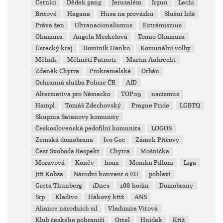
Četníci
Dědek gang
Jeruzalém
Irgun
Lechi
Britové
Hagana
Husa na provázku
Slušní lidé
Práva žen
Ultranacionalismus
Extrémismus
Okamura
Angela Merkelová
Tomio Okamura
Ústecký kraj
Dominik Hanko
Komunální volby
Mělník
Mělničtí Patrioti
Martin Aubrecht
Zdeněk Chytra
Prokremelské
Orbán
Ochranná služba Policie ČR
AfD
Altermativa pro Německo
TOP09
nacismus
Hampl
Tomáš Zdechovský
Prague Pride
LGBTQ
Skupina Satanovy komunity
Československá pedofilní komunita
LOGOS
Zemská domobrana
Ivo Gec
Zámek Příčovy
Čest Svoboda Respekt
Chytra
Mošnička
Moravová
Koněv
hoax
Monika Pilloni
Liga
Jiří Kobza
Národní konvent o EU
pohlaví
Greta Thunberg
iDnes
168 hodin
Domobrany
Srp
Kladivo
Hákový kříž
ANS
Aliance národních sil
Vladimíra Vítová
Klub českého pohraničí
Ortel
Hnídek
Kříž