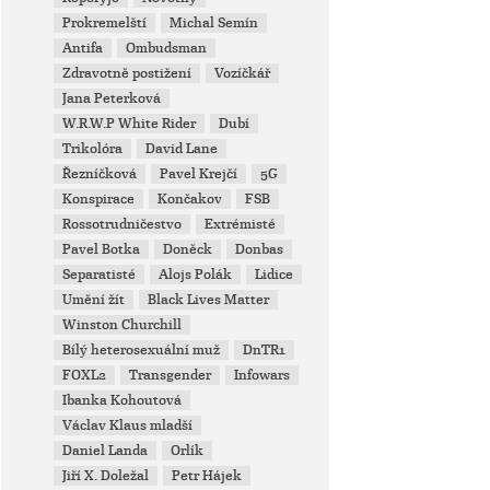
Prokremelští
Michal Semín
Antifa
Ombudsman
Zdravotně postižení
Vozíčkář
Jana Peterková
W.R.W.P White Rider
Dubí
Trikolóra
David Lane
Řezníčková
Pavel Krejčí
5G
Konspirace
Končakov
FSB
Rossotrudničestvo
Extrémisté
Pavel Botka
Doněck
Donbas
Separatisté
Alojs Polák
Lidice
Umění žít
Black Lives Matter
Winston Churchill
Bílý heterosexuální muž
DnTR1
FOXL2
Transgender
Infowars
Ibanka Kohoutová
Václav Klaus mladší
Daniel Landa
Orlík
Jiří X. Doležal
Petr Hájek