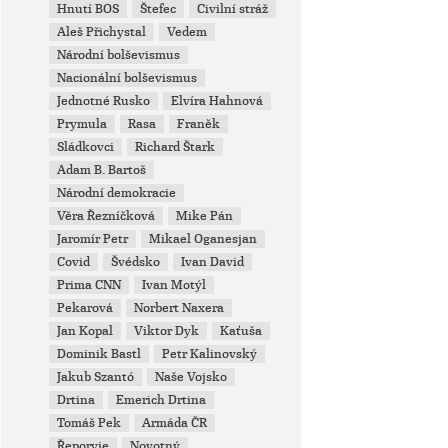
Hnutí BOS
Štefec
Civilní stráž
Aleš Přichystal
Vedem
Národní bolševismus
Nacionální bolševismus
Jednotné Rusko
Elvíra Hahnová
Prymula
Rasa
Franěk
Sládkovci
Richard Štark
Adam B. Bartoš
Národní demokracie
Věra Řezníčková
Mike Pán
Jaromír Petr
Mikael Oganesjan
Covid
Švédsko
Ivan David
Prima CNN
Ivan Motýl
Pekarová
Norbert Naxera
Jan Kopal
Viktor Dyk
Kaťuša
Dominik Bastl
Petr Kalinovský
Jakub Szantó
Naše Vojsko
Drtina
Emerich Drtina
Tomáš Pek
Armáda ČR
Řeporyje
Novotný