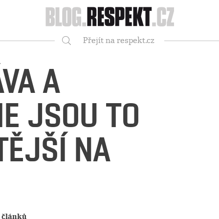
Respekt
Přejít na respekt.cz
Vyhledávání
ÁVA A
E JSOU TO
TĚJŠÍ NA
 článků