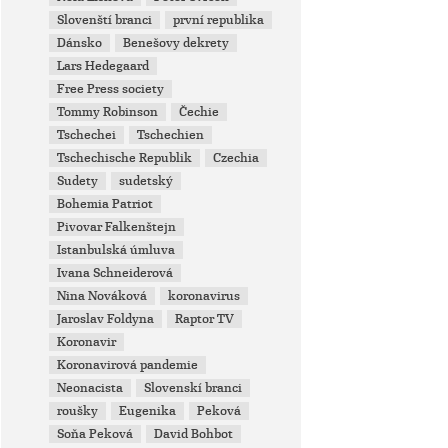
Slovenští branci
první republika
Dánsko
Benešovy dekrety
Lars Hedegaard
Free Press society
Tommy Robinson
Čechie
Tschechei
Tschechien
Tschechische Republik
Czechia
Sudety
sudetský
Bohemia Patriot
Pivovar Falkenštejn
Istanbulská úmluva
Ivana Schneiderová
Nina Nováková
koronavirus
Jaroslav Foldyna
Raptor TV
Koronavir
Koronavirová pandemie
Neonacista
Slovenskí branci
roušky
Eugenika
Peková
Soňa Peková
David Bohbot