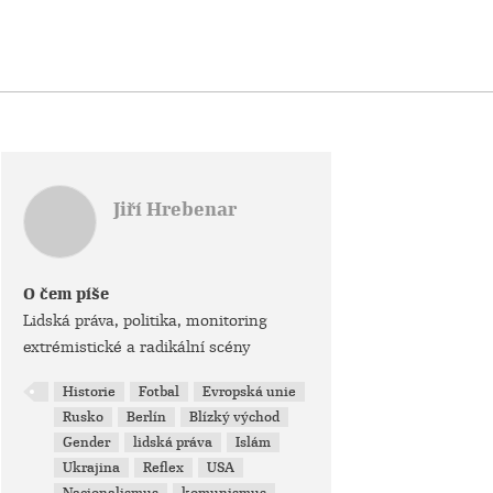
Jiří Hrebenar
O čem píše
Lidská práva, politika, monitoring
extrémistické a radikální scény
Historie
Fotbal
Evropská unie
Rusko
Berlín
Blízký východ
Gender
lidská práva
Islám
Ukrajina
Reflex
USA