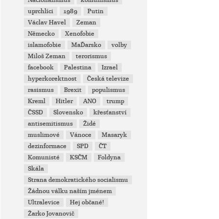
Nacionalismus
komunismus
uprchlíci
1989
Putin
Václav Havel
Zeman
Německo
Xenofobie
islamofobie
MaĎarsko
volby
Miloš Zeman
terorismus
facebook
Palestina
Izrael
hyperkorektnost
Česká televize
rasismus
Brexit
populismus
Kreml
Hitler
ANO
trump
ČSSD
Slovensko
křesťanství
antisemitismus
Židé
muslimové
Vánoce
Masaryk
dezinformace
SPD
ČT
Komunisté
KSČM
Foldyna
Skála
Strana demokratického socialismu
Žádnou válku naším jménem
Ultralevice
Hej občané!
Žarko Jovanovič