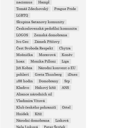
nacismus
Hampl
Tomáš Zdechovský
Prague Pride
LGBTQ
Skupina Satanovy komunity
Československá pedofilní komunita
LOGOS
Zemská domobrana
Ivo Gec
Zámek Příčovy
Čest Svoboda Respekt
Chytra
Mošnička
Moravová
Koněv
hoax
Monika Pilloni
Liga
Jiří Kobza
Národní konvent o EU
pohlaví
Greta Thunberg
iDnes
168 hodin
Domobrany
Srp
Kladivo
Hákový kříž
ANS
Aliance národních sil
Vladimíra Vítová
Klub českého pohraničí
Ortel
Hnídek
Kříž
Národní domobrana
Lisková
Nela Lisková
Peter Švrček