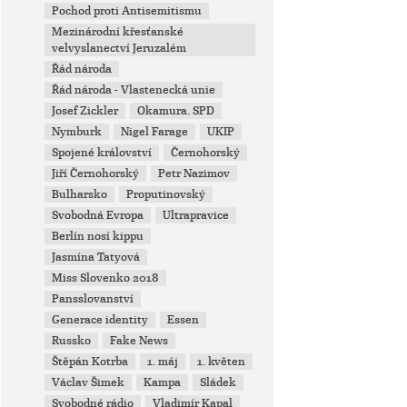
Pochod proti Antisemitismu
Mezinárodní křesťanské
velvyslanectví Jeruzalém
Řád národa
Řád národa - Vlastenecká unie
Josef Zickler
Okamura. SPD
Nymburk
Nigel Farage
UKIP
Spojené království
Černohorský
Jiří Černohorský
Petr Nazimov
Bulharsko
Proputinovský
Svobodná Evropa
Ultrapravice
Berlín nosí kippu
Jasmína Tatyová
Miss Slovenko 2018
Pansslovanství
Generace identity
Essen
Russko
Fake News
Štěpán Kotrba
1. máj
1. květen
Václav Šimek
Kampa
Sládek
Svobodné rádio
Vladimír Kapal