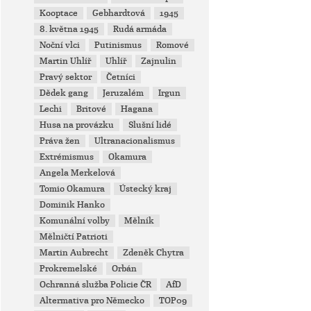
Kooptace
Gebhardtová
1945
8. května 1945
Rudá armáda
Noční vlci
Putinismus
Romové
Martin Uhlíř
Uhlíř
Zajnulin
Pravý sektor
Četníci
Dědek gang
Jeruzalém
Irgun
Lechi
Britové
Hagana
Husa na provázku
Slušní lidé
Práva žen
Ultranacionalismus
Extrémismus
Okamura
Angela Merkelová
Tomio Okamura
Ústecký kraj
Dominik Hanko
Komunální volby
Mělník
Mělničtí Patrioti
Martin Aubrecht
Zdeněk Chytra
Prokremelské
Orbán
Ochranná služba Policie ČR
AfD
Altermativa pro Německo
TOP09