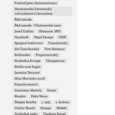
Pochod proti Antisemitismu
Mezinárodní křesťanské
velvyslanectví Jeruzalém
Řád národa
Řád národa - Vlastenecká unie
Josef Zickler
Okamura. SPD
Nymburk
Nigel Farage
UKIP
Spojené království
Černohorský
Jiří Černohorský
Petr Nazimov
Bulharsko
Proputinovský
Svobodná Evropa
Ultrapravice
Berlín nosí kippu
Jasmína Tatyová
Miss Slovenko 2018
Pansslovanství
Generace identity
Essen
Russko
Fake News
Štěpán Kotrba
1. máj
1. květen
Václav Šimek
Kampa
Sládek
Svobodné rádio
Vladimír Kapal