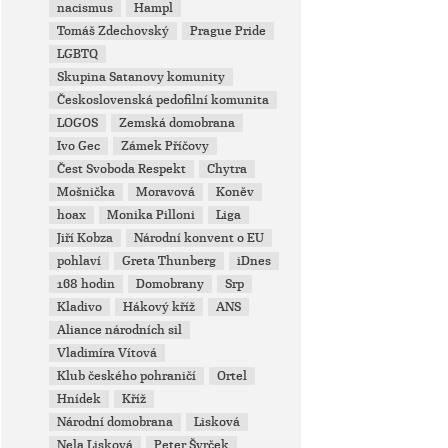
nacismus
Hampl
Tomáš Zdechovský
Prague Pride
LGBTQ
Skupina Satanovy komunity
Československá pedofilní komunita
LOGOS
Zemská domobrana
Ivo Gec
Zámek Příčovy
Čest Svoboda Respekt
Chytra
Mošnička
Moravová
Koněv
hoax
Monika Pilloni
Liga
Jiří Kobza
Národní konvent o EU
pohlaví
Greta Thunberg
iDnes
168 hodin
Domobrany
Srp
Kladivo
Hákový kříž
ANS
Aliance národních sil
Vladimíra Vítová
Klub českého pohraničí
Ortel
Hnídek
Kříž
Národní domobrana
Lisková
Nela Lisková
Peter Švrček