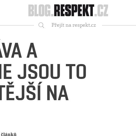
Respekt
Přejít na respekt.cz
Vyhledávání
ÁVA A
E JSOU TO
TĚJŠÍ NA
 článků