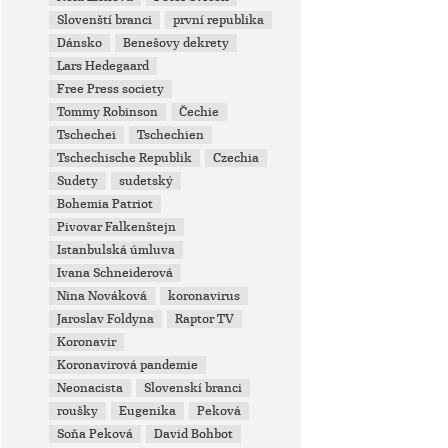
Slovenští branci
první republika
Dánsko
Benešovy dekrety
Lars Hedegaard
Free Press society
Tommy Robinson
Čechie
Tschechei
Tschechien
Tschechische Republik
Czechia
Sudety
sudetský
Bohemia Patriot
Pivovar Falkenštejn
Istanbulská úmluva
Ivana Schneiderová
Nina Nováková
koronavirus
Jaroslav Foldyna
Raptor TV
Koronavir
Koronavirová pandemie
Neonacista
Slovenskí branci
roušky
Eugenika
Peková
Soňa Peková
David Bohbot