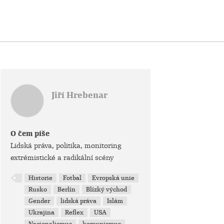
Jiří Hrebenar
O čem píše
Lidská práva, politika, monitoring
extrémistické a radikální scény
Historie
Fotbal
Evropská unie
Rusko
Berlín
Blízký východ
Gender
lidská práva
Islám
Ukrajina
Reflex
USA