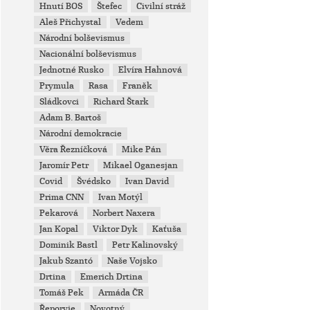
Hnutí BOS
Štefec
Civilní stráž
Aleš Přichystal
Vedem
Národní bolševismus
Nacionální bolševismus
Jednotné Rusko
Elvíra Hahnová
Prymula
Rasa
Franěk
Sládkovci
Richard Štark
Adam B. Bartoš
Národní demokracie
Věra Řezníčková
Mike Pán
Jaromír Petr
Mikael Oganesjan
Covid
Švédsko
Ivan David
Prima CNN
Ivan Motýl
Pekarová
Norbert Naxera
Jan Kopal
Viktor Dyk
Kaťuša
Dominik Bastl
Petr Kalinovský
Jakub Szantó
Naše Vojsko
Drtina
Emerich Drtina
Tomáš Pek
Armáda ČR
Řeporyje
Novotný