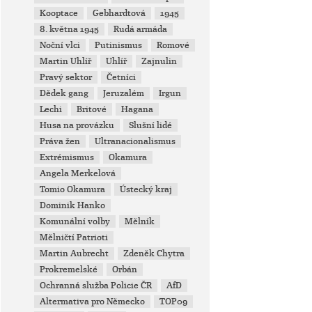
Kooptace
Gebhardtová
1945
8. května 1945
Rudá armáda
Noční vlci
Putinismus
Romové
Martin Uhlíř
Uhlíř
Zajnulin
Pravý sektor
Četníci
Dědek gang
Jeruzalém
Irgun
Lechi
Britové
Hagana
Husa na provázku
Slušní lidé
Práva žen
Ultranacionalismus
Extrémismus
Okamura
Angela Merkelová
Tomio Okamura
Ústecký kraj
Dominik Hanko
Komunální volby
Mělník
Mělničtí Patrioti
Martin Aubrecht
Zdeněk Chytra
Prokremelské
Orbán
Ochranná služba Policie ČR
AfD
Altermativa pro Německo
TOP09