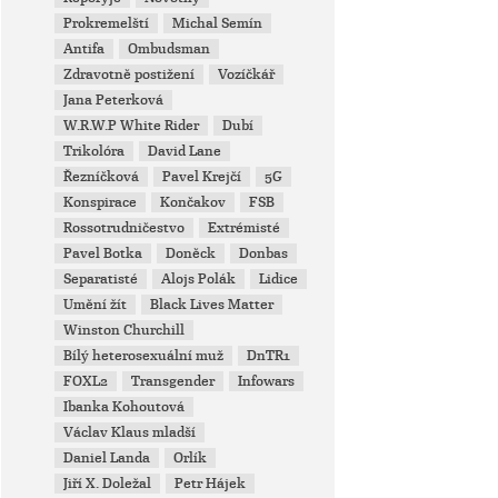
Prokremelští
Michal Semín
Antifa
Ombudsman
Zdravotně postižení
Vozíčkář
Jana Peterková
W.R.W.P White Rider
Dubí
Trikolóra
David Lane
Řezníčková
Pavel Krejčí
5G
Konspirace
Končakov
FSB
Rossotrudničestvo
Extrémisté
Pavel Botka
Doněck
Donbas
Separatisté
Alojs Polák
Lidice
Umění žít
Black Lives Matter
Winston Churchill
Bílý heterosexuální muž
DnTR1
FOXL2
Transgender
Infowars
Ibanka Kohoutová
Václav Klaus mladší
Daniel Landa
Orlík
Jiří X. Doležal
Petr Hájek