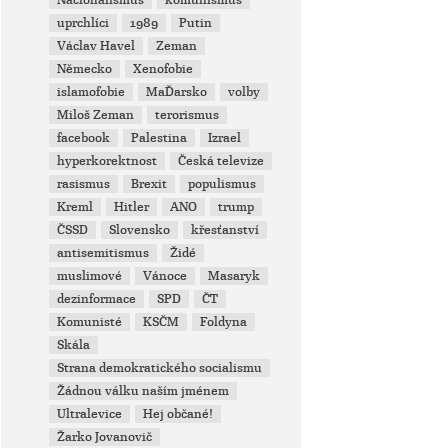
Nacionalismus
komunismus
uprchlíci
1989
Putin
Václav Havel
Zeman
Německo
Xenofobie
islamofobie
MaĎarsko
volby
Miloš Zeman
terorismus
facebook
Palestina
Izrael
hyperkorektnost
Česká televize
rasismus
Brexit
populismus
Kreml
Hitler
ANO
trump
ČSSD
Slovensko
křesťanství
antisemitismus
Židé
muslimové
Vánoce
Masaryk
dezinformace
SPD
ČT
Komunisté
KSČM
Foldyna
Skála
Strana demokratického socialismu
Žádnou válku naším jménem
Ultralevice
Hej občané!
Žarko Jovanovič