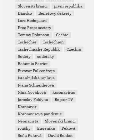
Slovenští branci
první republika
Dánsko
Benešovy dekrety
Lars Hedegaard
Free Press society
Tommy Robinson
Čechie
Tschechei
Tschechien
Tschechische Republik
Czechia
Sudety
sudetský
Bohemia Patriot
Pivovar Falkenštejn
Istanbulská úmluva
Ivana Schneiderová
Nina Nováková
koronavirus
Jaroslav Foldyna
Raptor TV
Koronavir
Koronavirová pandemie
Neonacista
Slovenskí branci
roušky
Eugenika
Peková
Soňa Peková
David Bohbot