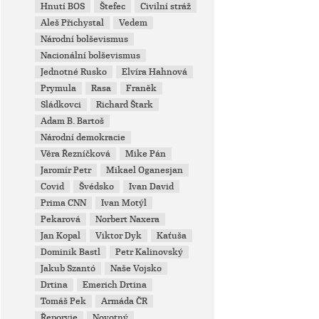
Hnutí BOS
Štefec
Civilní stráž
Aleš Přichystal
Vedem
Národní bolševismus
Nacionální bolševismus
Jednotné Rusko
Elvíra Hahnová
Prymula
Rasa
Franěk
Sládkovci
Richard Štark
Adam B. Bartoš
Národní demokracie
Věra Řezníčková
Mike Pán
Jaromír Petr
Mikael Oganesjan
Covid
Švédsko
Ivan David
Prima CNN
Ivan Motýl
Pekarová
Norbert Naxera
Jan Kopal
Viktor Dyk
Kaťuša
Dominik Bastl
Petr Kalinovský
Jakub Szantó
Naše Vojsko
Drtina
Emerich Drtina
Tomáš Pek
Armáda ČR
Řeporyje
Novotný