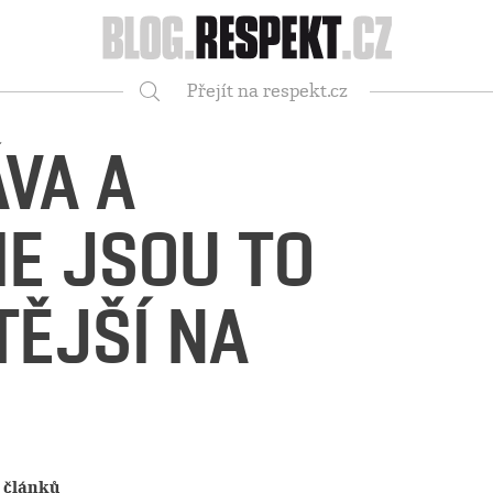
Respekt
Přejít na respekt.cz
Vyhledávání
ÁVA A
E JSOU TO
TĚJŠÍ NA
 článků