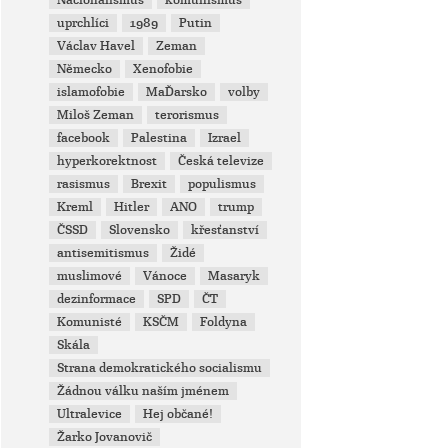
Nacionalismus
komunismus
uprchlíci
1989
Putin
Václav Havel
Zeman
Německo
Xenofobie
islamofobie
MaĎarsko
volby
Miloš Zeman
terorismus
facebook
Palestina
Izrael
hyperkorektnost
Česká televize
rasismus
Brexit
populismus
Kreml
Hitler
ANO
trump
ČSSD
Slovensko
křesťanství
antisemitismus
Židé
muslimové
Vánoce
Masaryk
dezinformace
SPD
ČT
Komunisté
KSČM
Foldyna
Skála
Strana demokratického socialismu
Žádnou válku naším jménem
Ultralevice
Hej občané!
Žarko Jovanovič