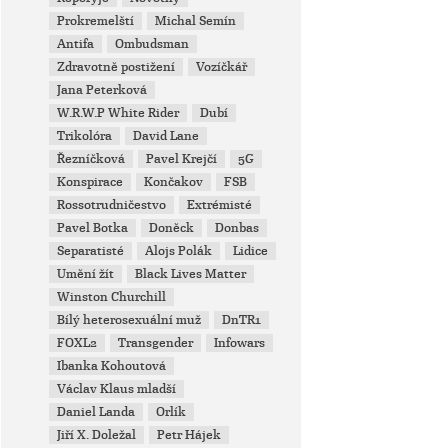
Prokremelští
Michal Semín
Antifa
Ombudsman
Zdravotně postižení
Vozíčkář
Jana Peterková
W.R.W.P White Rider
Dubí
Trikolóra
David Lane
Řezníčková
Pavel Krejčí
5G
Konspirace
Končakov
FSB
Rossotrudničestvo
Extrémisté
Pavel Botka
Doněck
Donbas
Separatisté
Alojs Polák
Lidice
Umění žít
Black Lives Matter
Winston Churchill
Bílý heterosexuální muž
DnTR1
FOXL2
Transgender
Infowars
Ibanka Kohoutová
Václav Klaus mladší
Daniel Landa
Orlík
Jiří X. Doležal
Petr Hájek