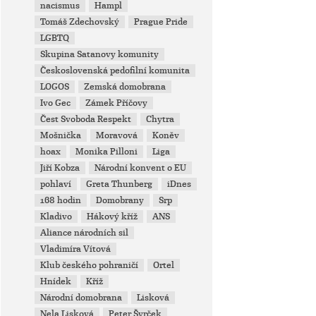
nacismus
Hampl
Tomáš Zdechovský
Prague Pride
LGBTQ
Skupina Satanovy komunity
Československá pedofilní komunita
LOGOS
Zemská domobrana
Ivo Gec
Zámek Příčovy
Čest Svoboda Respekt
Chytra
Mošnička
Moravová
Koněv
hoax
Monika Pilloni
Liga
Jiří Kobza
Národní konvent o EU
pohlaví
Greta Thunberg
iDnes
168 hodin
Domobrany
Srp
Kladivo
Hákový kříž
ANS
Aliance národních sil
Vladimíra Vítová
Klub českého pohraničí
Ortel
Hnídek
Kříž
Národní domobrana
Lisková
Nela Lisková
Peter Švrček