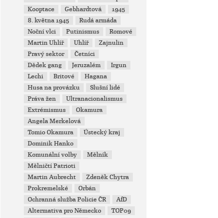
Kooptace
Gebhardtová
1945
8. května 1945
Rudá armáda
Noční vlci
Putinismus
Romové
Martin Uhlíř
Uhlíř
Zajnulin
Pravý sektor
Četníci
Dědek gang
Jeruzalém
Irgun
Lechi
Britové
Hagana
Husa na provázku
Slušní lidé
Práva žen
Ultranacionalismus
Extrémismus
Okamura
Angela Merkelová
Tomio Okamura
Ústecký kraj
Dominik Hanko
Komunální volby
Mělník
Mělničtí Patrioti
Martin Aubrecht
Zdeněk Chytra
Prokremelské
Orbán
Ochranná služba Policie ČR
AfD
Altermativa pro Německo
TOP09