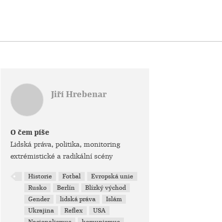
Jiří Hrebenar
O čem píše
Lidská práva, politika, monitoring
extrémistické a radikální scény
Historie
Fotbal
Evropská unie
Rusko
Berlín
Blízký východ
Gender
lidská práva
Islám
Ukrajina
Reflex
USA