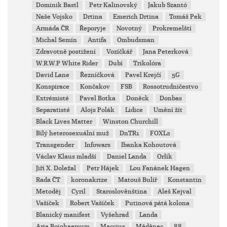
Dominik Bastl
Petr Kalinovský
Jakub Szantó
Naše Vojsko
Drtina
Emerich Drtina
Tomáš Pek
Armáda ČR
Řeporyje
Novotný
Prokremelští
Michal Semín
Antifa
Ombudsman
Zdravotně postižení
Vozíčkář
Jana Peterková
W.R.W.P White Rider
Dubí
Trikolóra
David Lane
Řezníčková
Pavel Krejčí
5G
Konspirace
Končakov
FSB
Rossotrudničestvo
Extrémisté
Pavel Botka
Doněck
Donbas
Separatisté
Alojs Polák
Lidice
Umění žít
Black Lives Matter
Winston Churchill
Bílý heterosexuální muž
DnTR1
FOXL2
Transgender
Infowars
Ibanka Kohoutová
Václav Klaus mladší
Daniel Landa
Orlík
Jiří X. Doležal
Petr Hájek
Lou Fanánek Hagen
Rada ČT
koronakrize
Matouš Bulíř
Konstantin
Metoděj
Cyril
Staroslověnština
Aleš Kejval
Vašíček
Robert Vašíček
Putinová pátá kolona
Blanický manifest
Vyšehrad
Landa
Aria Boiohaemum
Maccius
Měděnec
88