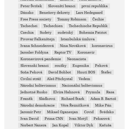
Peter Švrček
Slovenští branci
první republika
Dánsko
Benešovy dekrety
Lars Hedegaard
Free Press society
Tommy Robinson
Čechie
Tschechei
Tschechien
Tschechische Republik
Czechia
Sudety
sudetský
Bohemia Patriot
Pivovar Falkenštejn
Istanbulská úmluva
Ivana Schneiderová
Nina Nováková
koronavirus
Jaroslav Foldyna
Raptor TV
Koronavir
Koronavirová pandemie
Neonacista
Slovenskí branci
roušky
Eugenika
Peková
Soňa Peková
David Bohbot
Hnutí BOS
Štefec
Civilní stráž
Aleš Přichystal
Vedem
Národní bolševismus
Nacionální bolševismus
Jednotné Rusko
Elvíra Hahnová
Prymula
Rasa
Franěk
Sládkovci
Richard Štark
Adam B. Bartoš
Národní demokracie
Věra Řezníčková
Mike Pán
Jaromír Petr
Mikael Oganesjan
Covid
Švédsko
Ivan David
Prima CNN
Ivan Motýl
Pekarová
Norbert Naxera
Jan Kopal
Viktor Dyk
Kaťuša