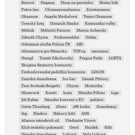
Britové
Hagana
Husa na provázku
Slušní lidé
Práva žen
Ultranacionalismus
Extrémismus
Okamura
Angela Merkelová
Tomio Okamura
Ústecký kraj
Dominik Hanko
Komunální volby
Mělník
Mělničtí Patrioti
Martin Aubrecht
Zdeněk Chytra
Prokremelské
Orbán
Ochranná služba Policie ČR
AfD
Altermativa pro Německo
TOP09
nacismus
Hampl
Tomáš Zdechovský
Prague Pride
LGBTQ
Skupina Satanovy komunity
Československá pedofilní komunita
LOGOS
Zemská domobrana
Ivo Gec
Zámek Příčovy
Čest Svoboda Respekt
Chytra
Mošnička
Moravová
Koněv
hoax
Monika Pilloni
Liga
Jiří Kobza
Národní konvent o EU
pohlaví
Greta Thunberg
iDnes
168 hodin
Domobrany
Srp
Kladivo
Hákový kříž
ANS
Aliance národních sil
Vladimíra Vítová
Klub českého pohraničí
Ortel
Hnídek
Kříž
Národní domobrana
Lisková
Nela Lisková