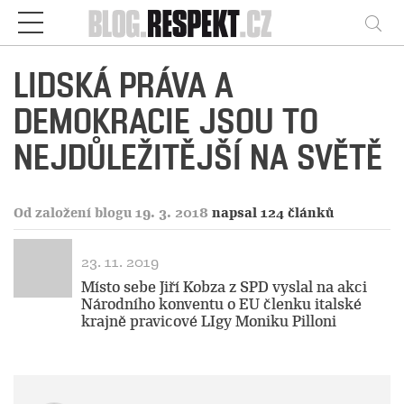
Respekt
Vy
LIDSKÁ PRÁVA A
DEMOKRACIE JSOU TO
NEJDŮLEŽITĚJŠÍ NA SVĚTĚ
Od založení blogu 19. 3. 2018
napsal 124 článků
23. 11. 2019
Místo sebe Jiří Kobza z SPD vyslal na akci
Národního konventu o EU členku italské
krajně pravicové LIgy Moniku Pilloni