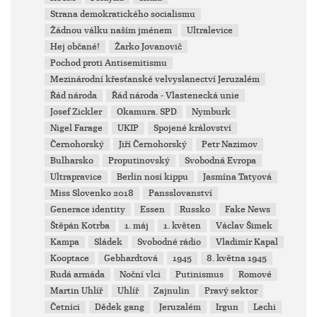
Strana demokratického socialismu
Žádnou válku naším jménem
Ultralevice
Hej občané!
Žarko Jovanovič
Pochod proti Antisemitismu
Mezinárodní křesťanské velvyslanectví Jeruzalém
Řád národa
Řád národa - Vlastenecká unie
Josef Zickler
Okamura. SPD
Nymburk
Nigel Farage
UKIP
Spojené království
Černohorský
Jiří Černohorský
Petr Nazimov
Bulharsko
Proputinovský
Svobodná Evropa
Ultrapravice
Berlín nosí kippu
Jasmína Tatyová
Miss Slovenko 2018
Pansslovanství
Generace identity
Essen
Russko
Fake News
Štěpán Kotrba
1. máj
1. květen
Václav Šimek
Kampa
Sládek
Svobodné rádio
Vladimír Kapal
Kooptace
Gebhardtová
1945
8. května 1945
Rudá armáda
Noční vlci
Putinismus
Romové
Martin Uhlíř
Uhlíř
Zajnulin
Pravý sektor
Četníci
Dědek gang
Jeruzalém
Irgun
Lechi