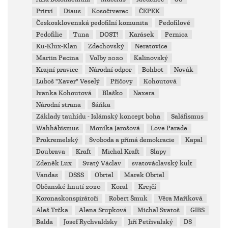
Pritví
Diaus
Kosočtverec
ČEPEK
Českosklovenská pedofilní komunita
Pedofilové
Pedofilie
Tuna
DOST!
Karásek
Pernica
Ku-Klux-Klan
Zdechovský
Neratovice
Martin Pecina
Volby 2020
Kalinovský
Krajní pravice
Národní odpor
Bohbot
Novák
Luboš "Xaver" Veselý
Příčovy
Kohoutová
Ivanka Kohoutová
Blaško
Naxera
Národní strana
Sáňka
Základy tauhídu - Islámský koncept boha
Saláfismus
Wahhábismus
Monika Jarošová
Love Parade
Prokremelský
Svoboda a přímá demokracie
Kapal
Doubrava
Kraft
Michal Kraft
Slapy
Zdeněk Lux
Svatý Václav
svatováclavský kult
Vandas
DSSS
Obrtel
Marek Obrtel
Občanské hnutí 2020
Koral
Krejčí
Koronaskonspirátoři
Robert Šmuk
Věra Maříková
Aleš Trčka
Alena Stupková
Michal Svatoš
GIBS
Balda
Josef Rychvaldsky
Jiří Petřivalský
DS