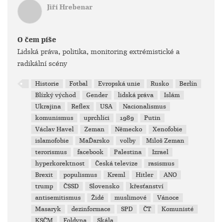
Jiří Hrebenar
O čem píše
Lidská práva, politika, monitoring extrémistické a
radikální scény
Historie
Fotbal
Evropská unie
Rusko
Berlín
Blízký východ
Gender
lidská práva
Islám
Ukrajina
Reflex
USA
Nacionalismus
komunismus
uprchlíci
1989
Putin
Václav Havel
Zeman
Německo
Xenofobie
islamofobie
MaĎarsko
volby
Miloš Zeman
terorismus
facebook
Palestina
Izrael
hyperkorektnost
Česká televize
rasismus
Brexit
populismus
Kreml
Hitler
ANO
trump
ČSSD
Slovensko
křesťanství
antisemitismus
Židé
muslimové
Vánoce
Masaryk
dezinformace
SPD
ČT
Komunisté
KSČM
Foldyna
Skála