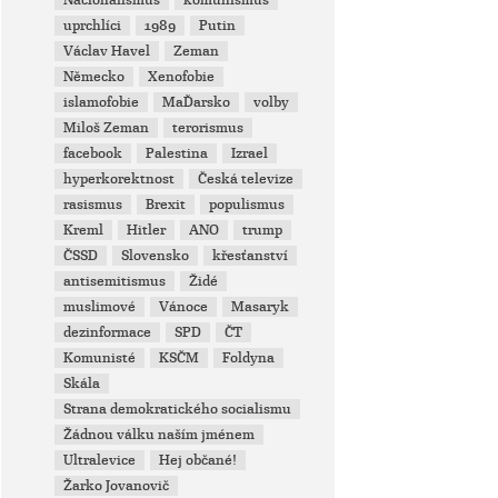
Nacionalismus
komunismus
uprchlíci
1989
Putin
Václav Havel
Zeman
Německo
Xenofobie
islamofobie
MaĎarsko
volby
Miloš Zeman
terorismus
facebook
Palestina
Izrael
hyperkorektnost
Česká televize
rasismus
Brexit
populismus
Kreml
Hitler
ANO
trump
ČSSD
Slovensko
křesťanství
antisemitismus
Židé
muslimové
Vánoce
Masaryk
dezinformace
SPD
ČT
Komunisté
KSČM
Foldyna
Skála
Strana demokratického socialismu
Žádnou válku naším jménem
Ultralevice
Hej občané!
Žarko Jovanovič