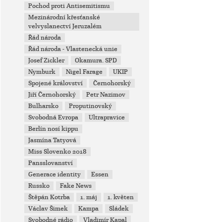
Pochod proti Antisemitismu
Mezinárodní křesťanské
velvyslanectví Jeruzalém
Řád národa
Řád národa - Vlastenecká unie
Josef Zickler
Okamura. SPD
Nymburk
Nigel Farage
UKIP
Spojené království
Černohorský
Jiří Černohorský
Petr Nazimov
Bulharsko
Proputinovský
Svobodná Evropa
Ultrapravice
Berlín nosí kippu
Jasmína Tatyová
Miss Slovenko 2018
Pansslovanství
Generace identity
Essen
Russko
Fake News
Štěpán Kotrba
1. máj
1. květen
Václav Šimek
Kampa
Sládek
Svobodné rádio
Vladimír Kapal