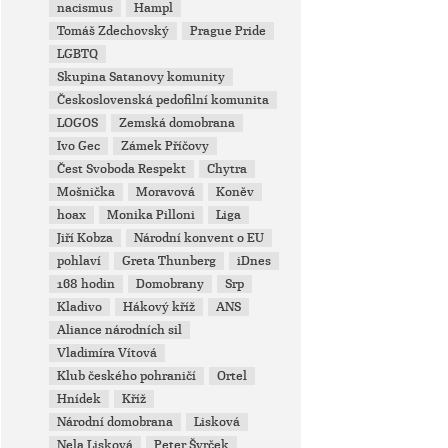
nacismus
Hampl
Tomáš Zdechovský
Prague Pride
LGBTQ
Skupina Satanovy komunity
Československá pedofilní komunita
LOGOS
Zemská domobrana
Ivo Gec
Zámek Příčovy
Čest Svoboda Respekt
Chytra
Mošnička
Moravová
Koněv
hoax
Monika Pilloni
Liga
Jiří Kobza
Národní konvent o EU
pohlaví
Greta Thunberg
iDnes
168 hodin
Domobrany
Srp
Kladivo
Hákový kříž
ANS
Aliance národních sil
Vladimíra Vítová
Klub českého pohraničí
Ortel
Hnídek
Kříž
Národní domobrana
Lisková
Nela Lisková
Peter Švrček