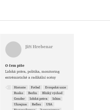
Jiří Hrebenar
O čem píše
Lidská práva, politika, monitoring
extrémistické a radikální scény
Historie
Fotbal
Evropská unie
Rusko
Berlín
Blízký východ
Gender
lidská práva
Islám
Ukrajina
Reflex
USA