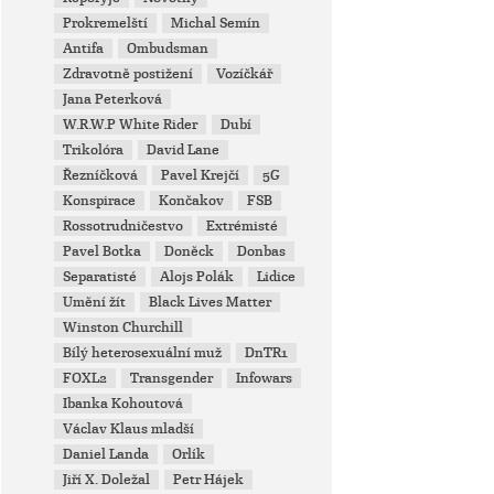
Prokremelští
Michal Semín
Antifa
Ombudsman
Zdravotně postižení
Vozíčkář
Jana Peterková
W.R.W.P White Rider
Dubí
Trikolóra
David Lane
Řezníčková
Pavel Krejčí
5G
Konspirace
Končakov
FSB
Rossotrudničestvo
Extrémisté
Pavel Botka
Doněck
Donbas
Separatisté
Alojs Polák
Lidice
Umění žít
Black Lives Matter
Winston Churchill
Bílý heterosexuální muž
DnTR1
FOXL2
Transgender
Infowars
Ibanka Kohoutová
Václav Klaus mladší
Daniel Landa
Orlík
Jiří X. Doležal
Petr Hájek