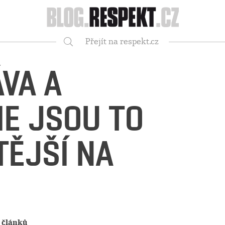
Respekt
Přejít na respekt.cz
Vyhledávání
ÁVA A
E JSOU TO
TĚJŠÍ NA
 článků