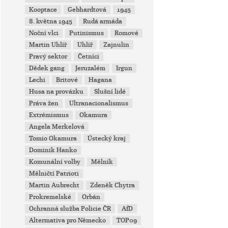
Kooptace
Gebhardtová
1945
8. května 1945
Rudá armáda
Noční vlci
Putinismus
Romové
Martin Uhlíř
Uhlíř
Zajnulin
Pravý sektor
Četníci
Dědek gang
Jeruzalém
Irgun
Lechi
Britové
Hagana
Husa na provázku
Slušní lidé
Práva žen
Ultranacionalismus
Extrémismus
Okamura
Angela Merkelová
Tomio Okamura
Ústecký kraj
Dominik Hanko
Komunální volby
Mělník
Mělničtí Patrioti
Martin Aubrecht
Zdeněk Chytra
Prokremelské
Orbán
Ochranná služba Policie ČR
AfD
Altermativa pro Německo
TOP09