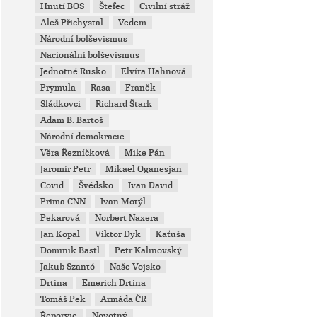
Hnutí BOS
Štefec
Civilní stráž
Aleš Přichystal
Vedem
Národní bolševismus
Nacionální bolševismus
Jednotné Rusko
Elvíra Hahnová
Prymula
Rasa
Franěk
Sládkovci
Richard Štark
Adam B. Bartoš
Národní demokracie
Věra Řezníčková
Mike Pán
Jaromír Petr
Mikael Oganesjan
Covid
Švédsko
Ivan David
Prima CNN
Ivan Motýl
Pekarová
Norbert Naxera
Jan Kopal
Viktor Dyk
Kaťuša
Dominik Bastl
Petr Kalinovský
Jakub Szantó
Naše Vojsko
Drtina
Emerich Drtina
Tomáš Pek
Armáda ČR
Řeporyje
Novotný