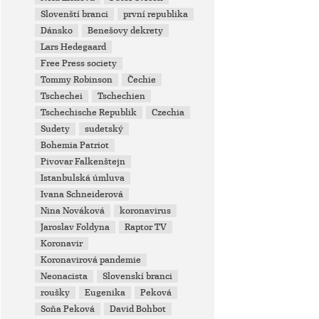
Slovenští branci
první republika
Dánsko
Benešovy dekrety
Lars Hedegaard
Free Press society
Tommy Robinson
Čechie
Tschechei
Tschechien
Tschechische Republik
Czechia
Sudety
sudetský
Bohemia Patriot
Pivovar Falkenštejn
Istanbulská úmluva
Ivana Schneiderová
Nina Nováková
koronavirus
Jaroslav Foldyna
Raptor TV
Koronavir
Koronavirová pandemie
Neonacista
Slovenskí branci
roušky
Eugenika
Peková
Soňa Peková
David Bohbot