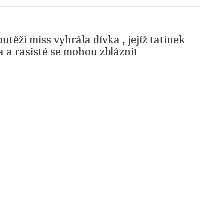
utěži miss vyhrála dívka , jejíž tatínek
 a rasisté se mohou zbláznit