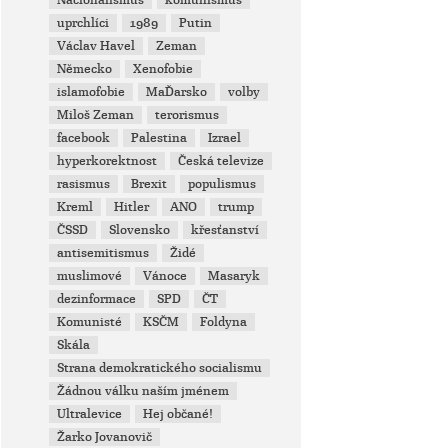
Nacionalismus
komunismus
uprchlíci
1989
Putin
Václav Havel
Zeman
Německo
Xenofobie
islamofobie
MaĎarsko
volby
Miloš Zeman
terorismus
facebook
Palestina
Izrael
hyperkorektnost
Česká televize
rasismus
Brexit
populismus
Kreml
Hitler
ANO
trump
ČSSD
Slovensko
křesťanství
antisemitismus
Židé
muslimové
Vánoce
Masaryk
dezinformace
SPD
ČT
Komunisté
KSČM
Foldyna
Skála
Strana demokratického socialismu
Žádnou válku naším jménem
Ultralevice
Hej občané!
Žarko Jovanovič