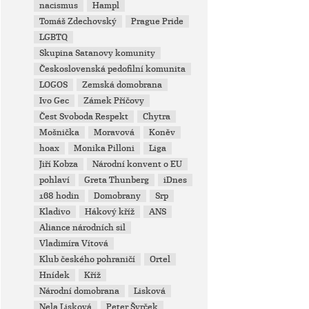
nacismus
Hampl
Tomáš Zdechovský
Prague Pride
LGBTQ
Skupina Satanovy komunity
Československá pedofilní komunita
LOGOS
Zemská domobrana
Ivo Gec
Zámek Příčovy
Čest Svoboda Respekt
Chytra
Mošnička
Moravová
Koněv
hoax
Monika Pilloni
Liga
Jiří Kobza
Národní konvent o EU
pohlaví
Greta Thunberg
iDnes
168 hodin
Domobrany
Srp
Kladivo
Hákový kříž
ANS
Aliance národních sil
Vladimíra Vítová
Klub českého pohraničí
Ortel
Hnídek
Kříž
Národní domobrana
Lisková
Nela Lisková
Peter Švrček