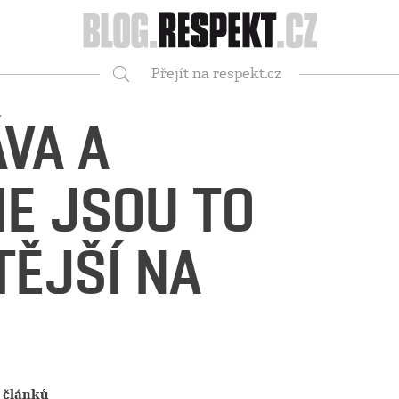
Respekt
Přejít na respekt.cz
Vyhledávání
ÁVA A
E JSOU TO
TĚJŠÍ NA
 článků