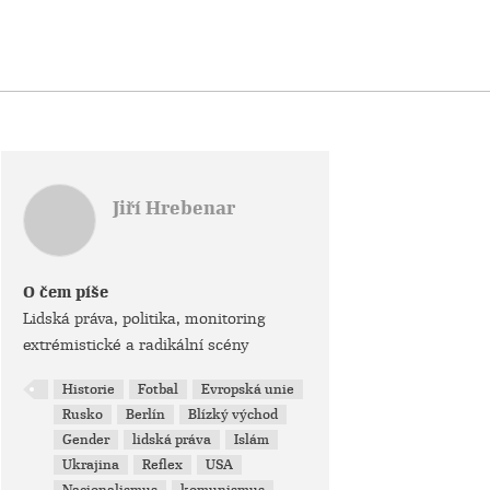
Jiří Hrebenar
O čem píše
Lidská práva, politika, monitoring
extrémistické a radikální scény
Historie
Fotbal
Evropská unie
Rusko
Berlín
Blízký východ
Gender
lidská práva
Islám
Ukrajina
Reflex
USA