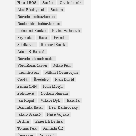
Hnutí BOS
Štefec
Civilní stráž
Aleš Přichystal
Vedem
Národní bolševismus
Nacionální bolševismus
Jednotné Rusko
Elvíra Hahnová
Prymula
Rasa
Franěk
Sládkovci
Richard Štark
Adam B. Bartoš
Národní demokracie
Věra Řezníčková
Mike Pán
Jaromír Petr
Mikael Oganesjan
Covid
Švédsko
Ivan David
Prima CNN
Ivan Motýl
Pekarová
Norbert Naxera
Jan Kopal
Viktor Dyk
Kaťuša
Dominik Bastl
Petr Kalinovský
Jakub Szantó
Naše Vojsko
Drtina
Emerich Drtina
Tomáš Pek
Armáda ČR
Řeporyje
Novotný