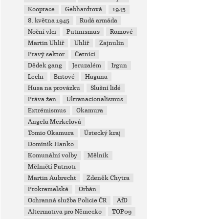
Kooptace
Gebhardtová
1945
8. května 1945
Rudá armáda
Noční vlci
Putinismus
Romové
Martin Uhlíř
Uhlíř
Zajnulin
Pravý sektor
Četníci
Dědek gang
Jeruzalém
Irgun
Lechi
Britové
Hagana
Husa na provázku
Slušní lidé
Práva žen
Ultranacionalismus
Extrémismus
Okamura
Angela Merkelová
Tomio Okamura
Ústecký kraj
Dominik Hanko
Komunální volby
Mělník
Mělničtí Patrioti
Martin Aubrecht
Zdeněk Chytra
Prokremelské
Orbán
Ochranná služba Policie ČR
AfD
Altermativa pro Německo
TOP09