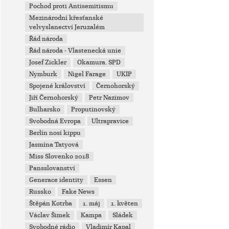
Pochod proti Antisemitismu
Mezinárodní křesťanské
velvyslanectví Jeruzalém
Řád národa
Řád národa - Vlastenecká unie
Josef Zickler
Okamura. SPD
Nymburk
Nigel Farage
UKIP
Spojené království
Černohorský
Jiří Černohorský
Petr Nazimov
Bulharsko
Proputinovský
Svobodná Evropa
Ultrapravice
Berlín nosí kippu
Jasmína Tatyová
Miss Slovenko 2018
Pansslovanství
Generace identity
Essen
Russko
Fake News
Štěpán Kotrba
1. máj
1. květen
Václav Šimek
Kampa
Sládek
Svobodné rádio
Vladimír Kapal