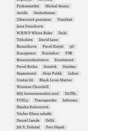
Prokremelští
Michal Semín
Antifa
Ombudsman
Zdravotně postižení
Vozíčkář
Jana Peterková
W.R.W.P White Rider
Dubí
Trikolóra
David Lane
Řezníčková
Pavel Krejčí
5G
Konspirace
Končakov
FSB
Rossotrudničestvo
Extrémisté
Pavel Botka
Doněck
Donbas
Separatisté
Alojs Polák
Lidice
Umění žít
Black Lives Matter
Winston Churchill
Bílý heterosexuální muž
DnTR1
FOXL2
Transgender
Infowars
Ibanka Kohoutová
Václav Klaus mladší
Daniel Landa
Orlík
Jiří X. Doležal
Petr Hájek