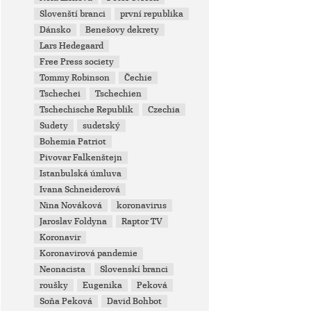
Slovenští branci
první republika
Dánsko
Benešovy dekrety
Lars Hedegaard
Free Press society
Tommy Robinson
Čechie
Tschechei
Tschechien
Tschechische Republik
Czechia
Sudety
sudetský
Bohemia Patriot
Pivovar Falkenštejn
Istanbulská úmluva
Ivana Schneiderová
Nina Nováková
koronavirus
Jaroslav Foldyna
Raptor TV
Koronavir
Koronavirová pandemie
Neonacista
Slovenskí branci
roušky
Eugenika
Peková
Soňa Peková
David Bohbot