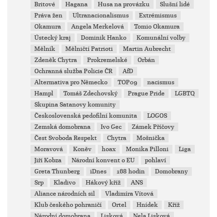
Britové
Hagana
Husa na provázku
Slušní lidé
Práva žen
Ultranacionalismus
Extrémismus
Okamura
Angela Merkelová
Tomio Okamura
Ústecký kraj
Dominik Hanko
Komunální volby
Mělník
Mělničtí Patrioti
Martin Aubrecht
Zdeněk Chytra
Prokremelské
Orbán
Ochranná služba Policie ČR
AfD
Altermativa pro Německo
TOP09
nacismus
Hampl
Tomáš Zdechovský
Prague Pride
LGBTQ
Skupina Satanovy komunity
Československá pedofilní komunita
LOGOS
Zemská domobrana
Ivo Gec
Zámek Příčovy
Čest Svoboda Respekt
Chytra
Mošnička
Moravová
Koněv
hoax
Monika Pilloni
Liga
Jiří Kobza
Národní konvent o EU
pohlaví
Greta Thunberg
iDnes
168 hodin
Domobrany
Srp
Kladivo
Hákový kříž
ANS
Aliance národních sil
Vladimíra Vítová
Klub českého pohraničí
Ortel
Hnídek
Kříž
Národní domobrana
Lisková
Nela Lisková