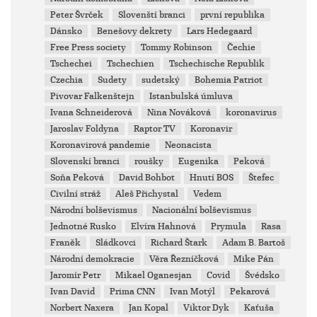
Peter Švrček
Slovenští branci
první republika
Dánsko
Benešovy dekrety
Lars Hedegaard
Free Press society
Tommy Robinson
Čechie
Tschechei
Tschechien
Tschechische Republik
Czechia
Sudety
sudetský
Bohemia Patriot
Pivovar Falkenštejn
Istanbulská úmluva
Ivana Schneiderová
Nina Nováková
koronavirus
Jaroslav Foldyna
Raptor TV
Koronavir
Koronavirová pandemie
Neonacista
Slovenskí branci
roušky
Eugenika
Peková
Soňa Peková
David Bohbot
Hnutí BOS
Štefec
Civilní stráž
Aleš Přichystal
Vedem
Národní bolševismus
Nacionální bolševismus
Jednotné Rusko
Elvíra Hahnová
Prymula
Rasa
Franěk
Sládkovci
Richard Štark
Adam B. Bartoš
Národní demokracie
Věra Řezníčková
Mike Pán
Jaromír Petr
Mikael Oganesjan
Covid
Švédsko
Ivan David
Prima CNN
Ivan Motýl
Pekarová
Norbert Naxera
Jan Kopal
Viktor Dyk
Kaťuša