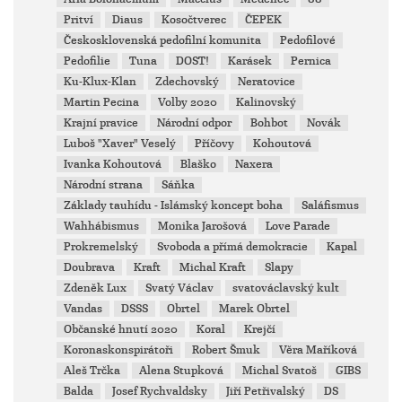
Pritví
Diaus
Kosočtverec
ČEPEK
Českosklovenská pedofilní komunita
Pedofilové
Pedofilie
Tuna
DOST!
Karásek
Pernica
Ku-Klux-Klan
Zdechovský
Neratovice
Martin Pecina
Volby 2020
Kalinovský
Krajní pravice
Národní odpor
Bohbot
Novák
Luboš "Xaver" Veselý
Příčovy
Kohoutová
Ivanka Kohoutová
Blaško
Naxera
Národní strana
Sáňka
Základy tauhídu - Islámský koncept boha
Saláfismus
Wahhábismus
Monika Jarošová
Love Parade
Prokremelský
Svoboda a přímá demokracie
Kapal
Doubrava
Kraft
Michal Kraft
Slapy
Zdeněk Lux
Svatý Václav
svatováclavský kult
Vandas
DSSS
Obrtel
Marek Obrtel
Občanské hnutí 2020
Koral
Krejčí
Koronaskonspirátoři
Robert Šmuk
Věra Maříková
Aleš Trčka
Alena Stupková
Michal Svatoš
GIBS
Balda
Josef Rychvaldsky
Jiří Petřivalský
DS