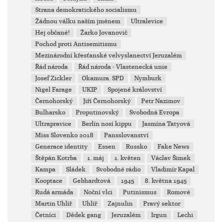
Strana demokratického socialismu
Žádnou válku naším jménem
Ultralevice
Hej občané!
Žarko Jovanovič
Pochod proti Antisemitismu
Mezinárodní křesťanské velvyslanectví Jeruzalém
Řád národa
Řád národa - Vlastenecká unie
Josef Zickler
Okamura. SPD
Nymburk
Nigel Farage
UKIP
Spojené království
Černohorský
Jiří Černohorský
Petr Nazimov
Bulharsko
Proputinovský
Svobodná Evropa
Ultrapravice
Berlín nosí kippu
Jasmína Tatyová
Miss Slovenko 2018
Pansslovanství
Generace identity
Essen
Russko
Fake News
Štěpán Kotrba
1. máj
1. květen
Václav Šimek
Kampa
Sládek
Svobodné rádio
Vladimír Kapal
Kooptace
Gebhardtová
1945
8. května 1945
Rudá armáda
Noční vlci
Putinismus
Romové
Martin Uhlíř
Uhlíř
Zajnulin
Pravý sektor
Četníci
Dědek gang
Jeruzalém
Irgun
Lechi