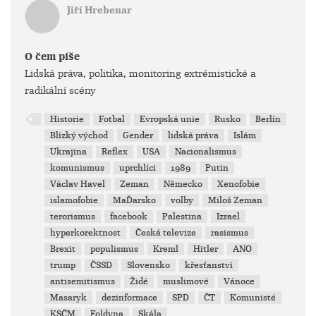
Jiří Hrebenar
O čem píše
Lidská práva, politika, monitoring extrémistické a
radikální scény
Historie
Fotbal
Evropská unie
Rusko
Berlín
Blízký východ
Gender
lidská práva
Islám
Ukrajina
Reflex
USA
Nacionalismus
komunismus
uprchlíci
1989
Putin
Václav Havel
Zeman
Německo
Xenofobie
islamofobie
MaĎarsko
volby
Miloš Zeman
terorismus
facebook
Palestina
Izrael
hyperkorektnost
Česká televize
rasismus
Brexit
populismus
Kreml
Hitler
ANO
trump
ČSSD
Slovensko
křesťanství
antisemitismus
Židé
muslimové
Vánoce
Masaryk
dezinformace
SPD
ČT
Komunisté
KSČM
Foldyna
Skála