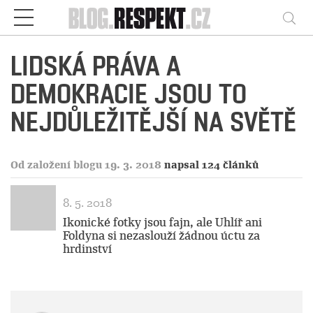
Respekt
Vy
LIDSKÁ PRÁVA A
DEMOKRACIE JSOU TO
NEJDŮLEŽITĚJŠÍ NA SVĚTĚ
Od založení blogu 19. 3. 2018
napsal 124 článků
8. 5. 2018
Ikonické fotky jsou fajn, ale Uhlíř ani
Foldyna si nezaslouží žádnou úctu za
hrdinství