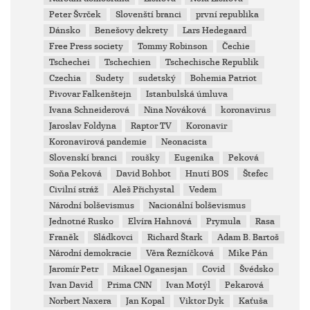
Peter Švrček
Slovenští branci
první republika
Dánsko
Benešovy dekrety
Lars Hedegaard
Free Press society
Tommy Robinson
Čechie
Tschechei
Tschechien
Tschechische Republik
Czechia
Sudety
sudetský
Bohemia Patriot
Pivovar Falkenštejn
Istanbulská úmluva
Ivana Schneiderová
Nina Nováková
koronavirus
Jaroslav Foldyna
Raptor TV
Koronavir
Koronavirová pandemie
Neonacista
Slovenskí branci
roušky
Eugenika
Peková
Soňa Peková
David Bohbot
Hnutí BOS
Štefec
Civilní stráž
Aleš Přichystal
Vedem
Národní bolševismus
Nacionální bolševismus
Jednotné Rusko
Elvíra Hahnová
Prymula
Rasa
Franěk
Sládkovci
Richard Štark
Adam B. Bartoš
Národní demokracie
Věra Řezníčková
Mike Pán
Jaromír Petr
Mikael Oganesjan
Covid
Švédsko
Ivan David
Prima CNN
Ivan Motýl
Pekarová
Norbert Naxera
Jan Kopal
Viktor Dyk
Kaťuša