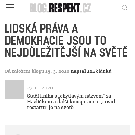
Respekt
Vy
LIDSKÁ PRÁVA A
DEMOKRACIE JSOU TO
NEJDŮLEŽITĚJŠÍ NA SVĚTĚ
Od založení blogu 19. 3. 2018
napsal 124 článků
27. 11. 2020
Stačí kniha s „chytlavým názvem“ za
Havlíčkem a další konspirace o „covid
restartu“ je na světě