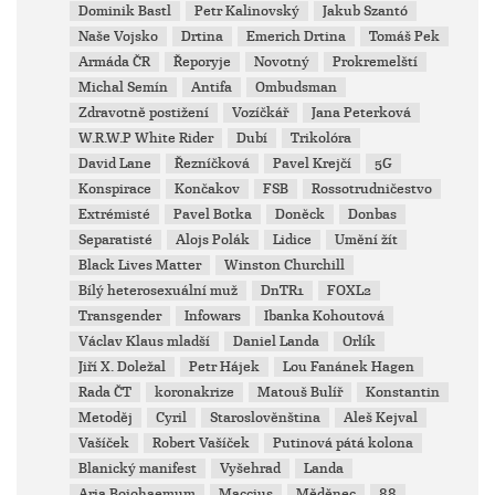
Dominik Bastl
Petr Kalinovský
Jakub Szantó
Naše Vojsko
Drtina
Emerich Drtina
Tomáš Pek
Armáda ČR
Řeporyje
Novotný
Prokremelští
Michal Semín
Antifa
Ombudsman
Zdravotně postižení
Vozíčkář
Jana Peterková
W.R.W.P White Rider
Dubí
Trikolóra
David Lane
Řezníčková
Pavel Krejčí
5G
Konspirace
Končakov
FSB
Rossotrudničestvo
Extrémisté
Pavel Botka
Doněck
Donbas
Separatisté
Alojs Polák
Lidice
Umění žít
Black Lives Matter
Winston Churchill
Bílý heterosexuální muž
DnTR1
FOXL2
Transgender
Infowars
Ibanka Kohoutová
Václav Klaus mladší
Daniel Landa
Orlík
Jiří X. Doležal
Petr Hájek
Lou Fanánek Hagen
Rada ČT
koronakrize
Matouš Bulíř
Konstantin
Metoděj
Cyril
Staroslověnština
Aleš Kejval
Vašíček
Robert Vašíček
Putinová pátá kolona
Blanický manifest
Vyšehrad
Landa
Aria Boiohaemum
Maccius
Měděnec
88