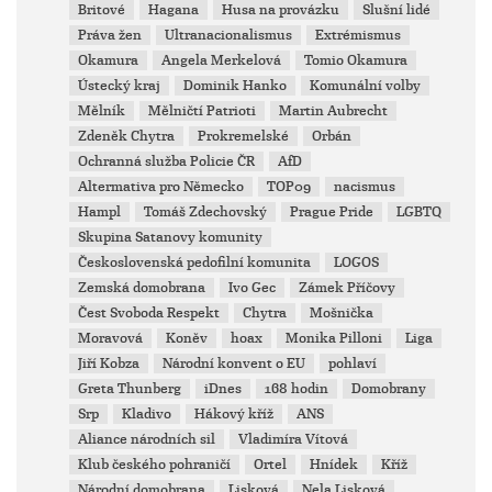
Britové
Hagana
Husa na provázku
Slušní lidé
Práva žen
Ultranacionalismus
Extrémismus
Okamura
Angela Merkelová
Tomio Okamura
Ústecký kraj
Dominik Hanko
Komunální volby
Mělník
Mělničtí Patrioti
Martin Aubrecht
Zdeněk Chytra
Prokremelské
Orbán
Ochranná služba Policie ČR
AfD
Altermativa pro Německo
TOP09
nacismus
Hampl
Tomáš Zdechovský
Prague Pride
LGBTQ
Skupina Satanovy komunity
Československá pedofilní komunita
LOGOS
Zemská domobrana
Ivo Gec
Zámek Příčovy
Čest Svoboda Respekt
Chytra
Mošnička
Moravová
Koněv
hoax
Monika Pilloni
Liga
Jiří Kobza
Národní konvent o EU
pohlaví
Greta Thunberg
iDnes
168 hodin
Domobrany
Srp
Kladivo
Hákový kříž
ANS
Aliance národních sil
Vladimíra Vítová
Klub českého pohraničí
Ortel
Hnídek
Kříž
Národní domobrana
Lisková
Nela Lisková