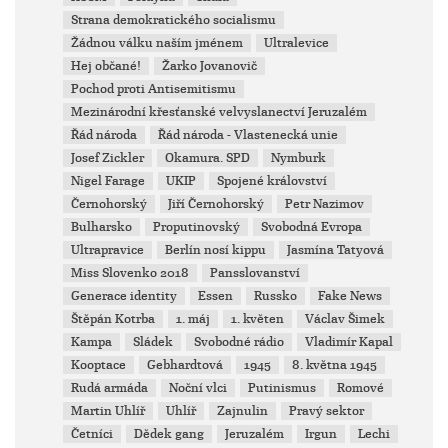
Strana demokratického socialismu
Žádnou válku naším jménem
Ultralevice
Hej občané!
Žarko Jovanovič
Pochod proti Antisemitismu
Mezinárodní křesťanské velvyslanectví Jeruzalém
Řád národa
Řád národa - Vlastenecká unie
Josef Zickler
Okamura. SPD
Nymburk
Nigel Farage
UKIP
Spojené království
Černohorský
Jiří Černohorský
Petr Nazimov
Bulharsko
Proputinovský
Svobodná Evropa
Ultrapravice
Berlín nosí kippu
Jasmína Tatyová
Miss Slovenko 2018
Pansslovanství
Generace identity
Essen
Russko
Fake News
Štěpán Kotrba
1. máj
1. květen
Václav Šimek
Kampa
Sládek
Svobodné rádio
Vladimír Kapal
Kooptace
Gebhardtová
1945
8. května 1945
Rudá armáda
Noční vlci
Putinismus
Romové
Martin Uhlíř
Uhlíř
Zajnulin
Pravý sektor
Četníci
Dědek gang
Jeruzalém
Irgun
Lechi