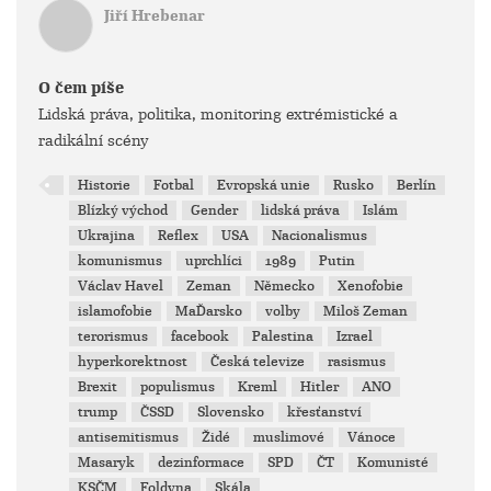
Jiří Hrebenar
O čem píše
Lidská práva, politika, monitoring extrémistické a
radikální scény
Historie
Fotbal
Evropská unie
Rusko
Berlín
Blízký východ
Gender
lidská práva
Islám
Ukrajina
Reflex
USA
Nacionalismus
komunismus
uprchlíci
1989
Putin
Václav Havel
Zeman
Německo
Xenofobie
islamofobie
MaĎarsko
volby
Miloš Zeman
terorismus
facebook
Palestina
Izrael
hyperkorektnost
Česká televize
rasismus
Brexit
populismus
Kreml
Hitler
ANO
trump
ČSSD
Slovensko
křesťanství
antisemitismus
Židé
muslimové
Vánoce
Masaryk
dezinformace
SPD
ČT
Komunisté
KSČM
Foldyna
Skála