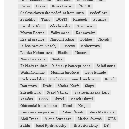
Pritví
Diaus
Kosočtverec
ČEPEK
Českosklovenská pedofilní komunita
Pedofilové
Pedofilie
Tuna
DOST!
Karásek
Pernica
Ku-Klux-Klan
Zdechovský
Neratovice
Martin Pecina
Volby 2020
Kalinovský
Krajní pravice
Národní odpor
Bohbot
Novák
Luboš "Xaver" Veselý
Příčovy
Kohoutová
Ivanka Kohoutová
Blaško
Naxera
Národní strana
Sáňka
Základy tauhídu - Islámský koncept boha
Saláfismus
Wahhábismus
Monika Jarošová
Love Parade
Prokremelský
Svoboda a přímá demokracie
Kapal
Doubrava
Kraft
Michal Kraft
Slapy
Zdeněk Lux
Svatý Václav
svatováclavský kult
Vandas
DSSS
Obrtel
Marek Obrtel
Občanské hnutí 2020
Koral
Krejčí
Koronaskonspirátoři
Robert Šmuk
Věra Maříková
Aleš Trčka
Alena Stupková
Michal Svatoš
GIBS
Balda
Josef Rychvaldsky
Jiří Petřivalský
DS